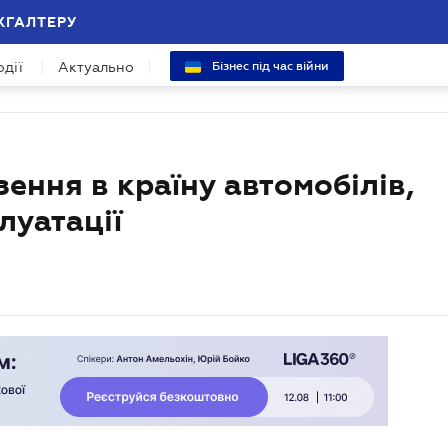
ХГАЛТЕРУ
одії
Актуально
Бізнес під час війни
ення в країну автомобілів,
луатації