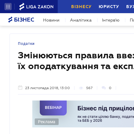
БІЗНЕСУ
ЮРИСТУ
БУ
БІЗНЕС
Новини
Аналітика
Інтерв'ю
П
Податки
Змінюються правила ввез
їх оподаткування та експ
23 листопада 2018, 13:00
567
0
Реклама