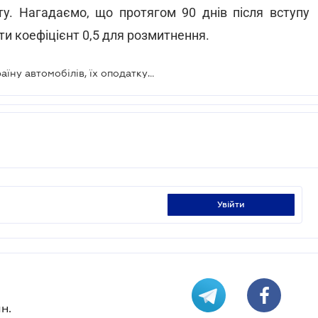
ту. Нагадаємо, що протягом 90 днів після вступу
ти коефіцієнт 0,5 для розмитнення.
Змінюються правила ввезення в країну автомобілів, їх оподаткування та експлуатації
увійти
н.