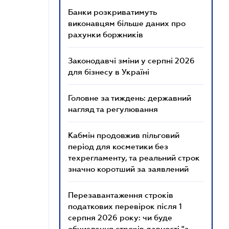
Банки розкриватимуть
виконавцям більше даних про
рахунки боржників
Законодавчі зміни у серпні 2026
для бізнесу в Україні
Головне за тиждень: державний
нагляд та регулювання
Кабмін продовжив пільговий
період для косметики без
техрегламенту, та реальний строк
значно коротший за заявлений
Перезавантаження строків
податкових перевірок після 1
серпня 2026 року: чи буде
обчислення строків давності "з