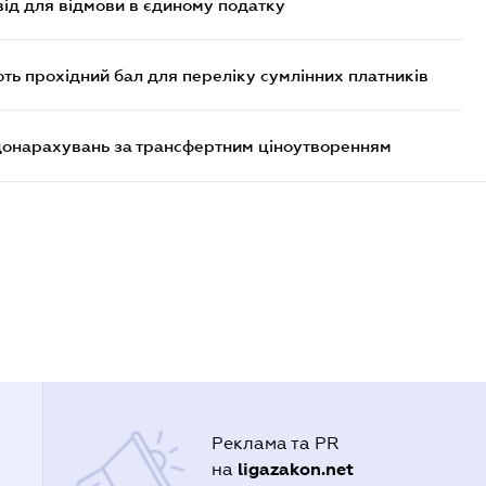
ід для відмови в єдиному податку
ють прохідний бал для переліку сумлінних платників
 донарахувань за трансфертним ціноутворенням
Реклама та PR
ligazakon.net
на