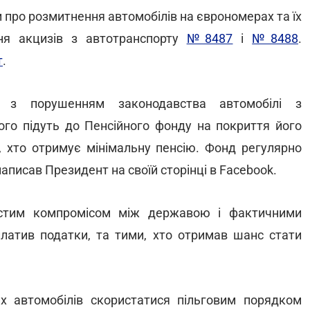
про розмитнення автомобілів на єврономерах та їх
ння акцизів з автотранспорту
№8487
і
№8488
.
т
.
ні з порушенням законодавства автомобілі з
ого підуть до Пенсійного фонду на покриття його
м, хто отримує мінімальну пенсію. Фонд регулярно
написав Президент на своїй сторінці в Facebook.
остим компромісом між державою і фактичними
платив податки, та тими, хто отримав шанс стати
х автомобілів скористатися пільговим порядком