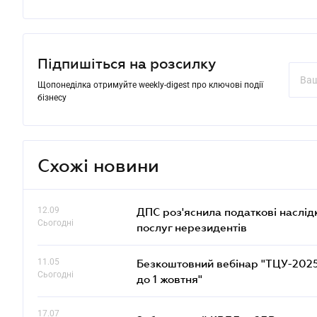
Підпишіться на розсилку
Щопонеділка отримуйте weekly-digest про ключові події
бізнесу
Схожі новини
12.09
ДПС роз'яснила податкові наслід
Сьогодні
послуг нерезидентів
11.05
Безкоштовний вебінар "ТЦУ-2025: 
Сьогодні
до 1 жовтня"
17.07