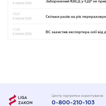
Заборонений КВЕД у ЄДР не прив
6 серпня 2026
15.07
Скільки разів на рік перерахову
6 серпня 2026
17.00
ВС захистив експортера олії від
5 серпня 2026
Центр підтримки користувачів
0-800-210-103