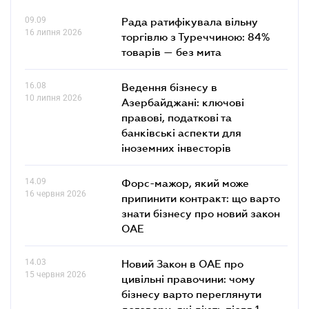
09.09
Рада ратифікувала вільну
16 липня 2026
торгівлю з Туреччиною: 84%
товарів — без мита
16.08
Ведення бізнесу в
10 липня 2026
Азербайджані: ключові
правові, податкові та
банківські аcпекти для
іноземних інвесторів
14.09
Форс-мажор, який може
16 червня 2026
припинити контракт: що варто
знати бізнесу про новий закон
ОАЕ
14.03
Новий Закон в ОАЕ про
15 червня 2026
цивільні правочини: чому
бізнесу варто переглянути
договори, які діють після 1