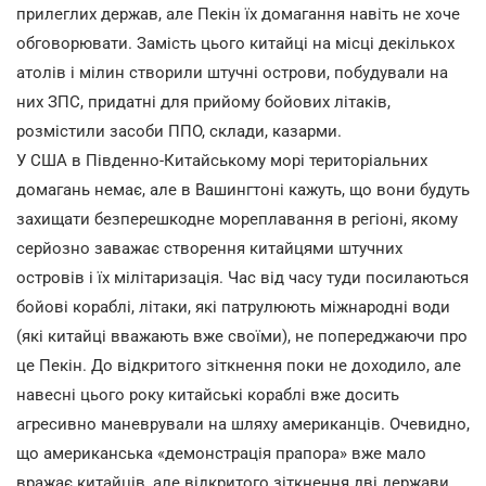
прилеглих держав, але Пекін їх домагання навіть не хоче
обговорювати. Замість цього китайці на місці декількох
атолів і мілин створили штучні острови, побудували на
них ЗПС, придатні для прийому бойових літаків,
розмістили засоби ППО, склади, казарми.
У США в Південно-Китайському морі територіальних
домагань немає, але в Вашингтоні кажуть, що вони будуть
захищати безперешкодне мореплавання в регіоні, якому
серйозно заважає створення китайцями штучних
островів і їх мілітаризація. Час від часу туди посилаються
бойові кораблі, літаки, які патрулюють міжнародні води
(які китайці вважають вже своїми), не попереджаючи про
це Пекін. До відкритого зіткнення поки не доходило, але
навесні цього року китайські кораблі вже досить
агресивно маневрували на шляху американців. Очевидно,
що американська «демонстрація прапора» вже мало
вражає китайців, але відкритого зіткнення дві держави,