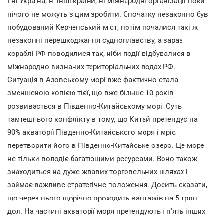
І ні Україна, ні інші країни, ні міжнародні організації поки
нічого не можуть з цим зробити. Спочатку незаконно був
побудований Керченський міст, потім почалися такі ж
незаконні перешкоджання судноплавству, а зараз
кораблі РФ поводилися так, ніби події відбувалися в
міжнародно визнаних територіальних водах РФ.
Ситуація в Азовському морі вже фактично стала
зменшеною копією тієї, що вже більше 10 років
розвивається в Південно-Китайському морі. Суть
тамтешнього конфлікту в тому, що Китай претендує на
90% акваторії Південно-Китайського моря і мріє
перетворити його в Південно-Китайське озеро. Це море
не тільки володіє багатющими ресурсами. Воно також
знаходиться на дуже жвавих торговельних шляхах і
займає важливе стратегічне положення. Досить сказати,
що через нього щорічно проходить вантажів на 5 трлн
дол. На частині акваторії моря претендують і п'ять інших