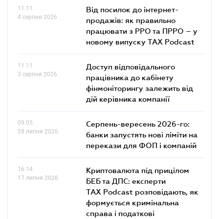
11.11
Від посилок до інтернет-
4 серпня 2026
продажів: як правильно
працювати з РРО та ПРРО – у
новому випуску TAX Podcast
11.11
Доступ відповідального
3 серпня 2026
працівника до кабінету
фінмоніторингу залежить від
дій керівника компанії
09.05
Серпень-вересень 2026-го:
28 липня 2026
банки запустять нові ліміти на
перекази для ФОП і компаній
16.14
Криптовалюта під прицілом
17 липня 2026
БЕБ та ДПС: експерти
TAX Podcast розповідають, як
формується кримінальна
справа і податкові