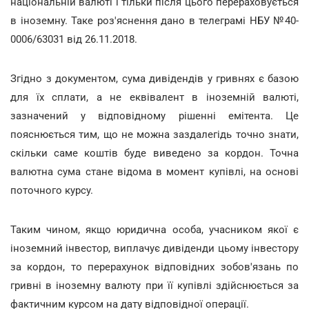
національній валюті і тільки після цього перераховується
в іноземну. Таке роз'яснення дано в телеграмі НБУ №40-
0006/63031 від 26.11.2018.
Згідно з документом, сума дивідендів у гривнях є базою
для їх сплати, а не еквівалент в іноземній валюті,
зазначений у відповідному рішенні емітента. Це
пояснюється тим, що не можна заздалегідь точно знати,
скільки саме коштів буде виведено за кордон. Точна
валютна сума стане відома в момент купівлі, на основі
поточного курсу.
Таким чином, якщо юридична особа, учасником якої є
іноземний інвестор, виплачує дивіденди цьому інвестору
за кордон, то перерахунок відповідних зобов'язань по
гривні в іноземну валюту при її купівлі здійснюється за
фактичним курсом на дату відповідної операції.