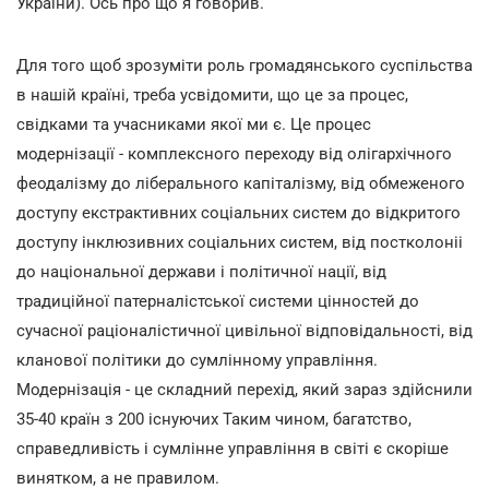
України). Ось про що я говорив.
Для того щоб зрозуміти роль громадянського суспільства
в нашій країні, треба усвідомити, що це за процес,
свідками та учасниками якої ми є. Це процес
модернізації - комплексного переходу від олігархічного
феодалізму до ліберального капіталізму, від обмеженого
доступу екстрактивних соціальних систем до відкритого
доступу інклюзивних соціальних систем, від постколоніі
до національної держави і політичної нації, від
традиційної патерналістської системи цінностей до
сучасної раціоналістичної цивільної відповідальності, від
кланової політики до сумлінному управління.
Модернізація - це складний перехід, який зараз здійснили
35-40 країн з 200 існуючих Таким чином, багатство,
справедливість і сумлінне управління в світі є скоріше
винятком, а не правилом.