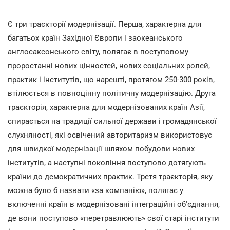
Є три траєкторії модернізації. Перша, характерна для
багатьох країн Західної Європи і заокеанського
англосаксонського світу, полягає в поступовому
проростанні нових цінностей, нових соціальних ролей,
практик і інститутів, що нарешті, протягом 250-300 років,
втілюється в повноцінну політичну модернізацію. Друга
траєкторія, характерна для модернізованих країн Азії,
спирається на традиції сильної держави і громадянської
слухняності, які освічений авторитаризм використовує
для швидкої модернізації шляхом побудови нових
інститутів, а наступні покоління поступово дотягують
країни до демократичних практик. Третя траєкторія, яку
можна було б назвати «за компанію», полягає у
включенні країн в модернізовані інтеграційні об'єднання,
де вони поступово «перетравлюють» свої старі інститути