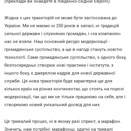
(приклади ви знайдете в південно-східній Європі).
Жодна з цих траєкторій не може бути застосована до
України. Ми не маємо ні 250 років в запасі, ні традицій
сильної держави і слухняних громадян, і «за компанію»
нас не взяли. Наш основний ресурс модернізації -
громадянське суспільство, а ще в нагоді стануть новітні
технології. Саме громадянське суспільство, з одного боку,
безпосередньо створює нові практики і інститути, з
іншого боку, є джерелом кадрів для нової державної
служби. Ця нова траєкторія буде характерна ще для
кількох країн на різних континентах, що стоять на порозі
модернізації, так що ми не тільки працюємо на себе, але і
створюємо новий унікальний досвід для них.
Це тривалий процес, ні в якому разі спринт, а марафон.
Значить, нам потрібні: марафонці, здатні на тривалі