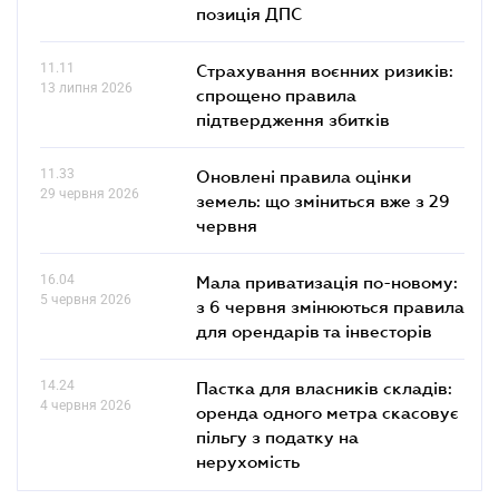
позиція ДПС
11.11
Страхування воєнних ризиків:
13 липня 2026
спрощено правила
підтвердження збитків
11.33
Оновлені правила оцінки
29 червня 2026
земель: що зміниться вже з 29
червня
16.04
Мала приватизація по-новому:
5 червня 2026
з 6 червня змінюються правила
для орендарів та інвесторів
14.24
Пастка для власників складів:
4 червня 2026
оренда одного метра скасовує
пільгу з податку на
нерухомість