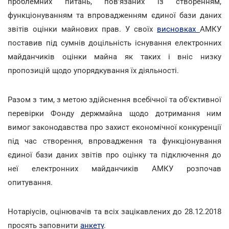
проблемних питань, пов'язаних із створенням,
функціонуванням та впровадженням єдиної бази даних
звітів оцінки майнових прав. У своїх
висновках
АМКУ
поставив під сумнів доцільність існування електронних
майданчиків оцінки майна як таких і вніс низку
пропозицій щодо упорядкування їх діяльності.
Разом з тим, з метою здійснення всебічної та об'єктивної
перевірки Фонду держмайна щодо дотримання ним
вимог законодавства про захист економічної конкуренції
під час створення, впровадження та функціонування
єдиної бази даних звітів про оцінку та підключення до
неї електронних майданчиків АМКУ розпочав
опитування.
Нотаріусів, оцінювачів та всіх зацікавлених до 28.12.2018
просять заповнити
анкету
.