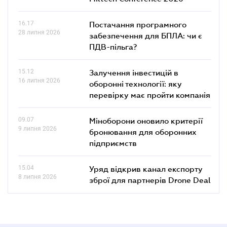
16.17
Постачання програмного
28 липня 2026
забезпечення для БПЛА: чи є
ПДВ-пільга?
15.12
Залучення інвестицій в
16 липня 2026
оборонні технології: яку
перевірку має пройти компанія
09.07
Міноборони оновило критерії
9 липня 2026
бронювання для оборонних
підприємств
15.04
Уряд відкрив канал експорту
8 липня 2026
зброї для партнерів Drone Deal