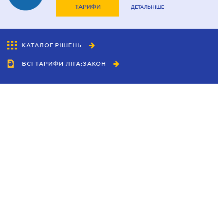
ТАРИФИ
ДЕТАЛЬНІШЕ
КАТАЛОГ РІШЕНЬ
ВСІ ТАРИФИ ЛІГА:ЗАКОН
Співробітництво
Агенти
Дилери
Політика конфіденційності
Умови використання сайту
Реклама
Блог
Новини компанії
Керівництва