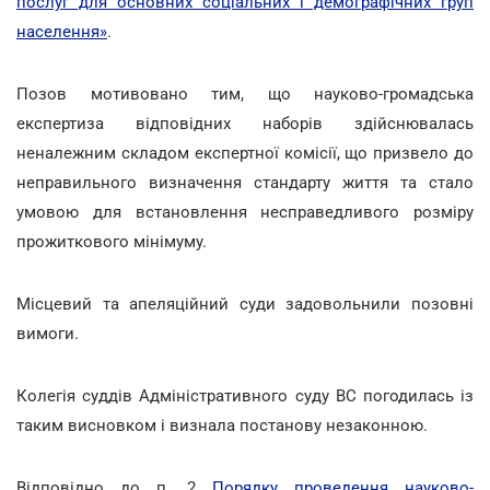
послуг для основних соціальних і демографічних груп
населення»
.
Позов мотивовано тим, що науково-громадська
експертиза відповідних наборів здійснювалась
неналежним складом експертної комісії, що призвело до
неправильного визначення стандарту життя та стало
умовою для встановлення несправедливого розміру
прожиткового мінімуму.
Місцевий та апеляційний суди задовольнили позовні
вимоги.
Колегія суддів Адміністративного суду ВС погодилась із
таким висновком і визнала постанову незаконною.
Відповідно до п. 2
Порядку проведення науково-