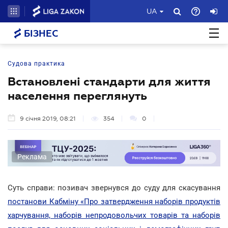
UA
БІЗНЕС
Судова практика
Встановлені стандарти для життя
населення переглянуть
9 січня 2019, 08:21
354
0
Реклама
Суть справи: позивач звернувся до суду для скасування
постанови Кабміну «Про затвердження наборів продуктів
харчування, наборів непродовольчих товарів та наборів