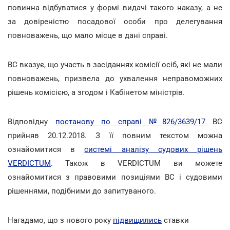
повинна відбуватися у формі видачі такого наказу, а не
за довіреністю посадової особи про делегування
повноважень, що мало місце в дані справі.
ВС вказує, що участь в засіданнях комісії осіб, які не мали
повноважень, призвела до ухвалення неправоможних
рішень комісією, а згодом і Кабінетом міністрів.
Відповідну
постанову по справі №826/3639/17
ВС
прийняв 20.12.2018. З її повним текстом можна
ознайомитися в
системі аналізу судових рішень
VERDICTUM
. Також в VERDICTUM ви можете
ознайомитися з правовими позиціями ВС і судовими
рішеннями, подібними до запитуваного.
Нагадамо, що з нового року
підвищились
ставки