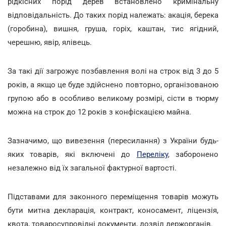
рідкісних порід дерев встановлено кримінальну
відповідальність. До таких порід належать: акація, берека
(горобина), вишня, груша, горіх, каштан, тис ягідний,
черешню, явір, ялівець.
За такі дії загрожує позбавлення волі на строк від 3 до 5
років, а якщо це буде здійснено повторно, організованою
групою або в особливо великому розмірі, сісти в тюрму
можна на строк до 12 років з конфіскацією майна.
Зазначимо, що вивезення (пересилання) з України будь-
яких товарів, які включені до
Переліку
, заборонено
незалежно від їх загальної фактурної вартості.
Підставами для законного переміщення товарів можуть
бути митна декларація, контракт, коносамент, ліцензія,
квота, товаросупровідні документи, дозвіл держорганів.