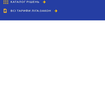
КАТАЛОГ РІШЕНЬ
ВСІ ТАРИФИ ЛІГА:ЗАКОН
Співробітництво
Агенти
Дилери
Політика конфіденційності
Умови використання сайту
Реклама
Блог
Новини компанії
Керівництва
Каталоги компаній
Теми в центрі уваги