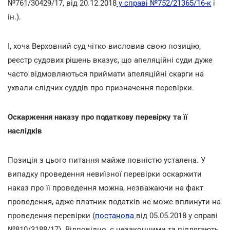
№761/30429/17, від 20.12.2018
у справі №752/21365/16-к
і
ін.).
І, хоча Верховний суд чітко висловив свою позицію,
реєстр судових рішень вказує, що апеляційні суди дуже
часто відмовляються приймати апеляційні скарги на
ухвали слідчих суддів про призначення перевірки.
Оскарження наказу про податкову перевірку та її
наслідків
Позиція з цього питання майже повністю усталена. У
випадку проведення невиїзної перевірки оскаржити
наказ про її проведення можна, незважаючи на факт
проведення, адже платник податків не може вплинути на
проведення перевірки (
постанова
від 05.05.2018 у справі
№810/3188/17). Відповідно, є незаконними та підлягають