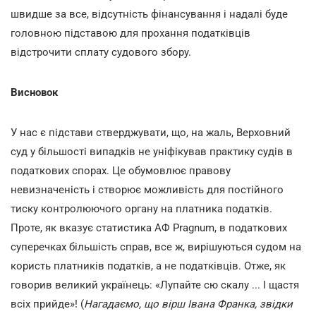
швидше за все, відсутність фінансування і надалі буде
головною підставою для прохання податківців
відстрочити сплату судового збору.
Висновок
У нас є підстави стверджувати, що, на жаль, Верховний
суд у більшості випадків не уніфікував практику судів в
податкових спорах. Це обумовлює правову
невизначеність і створює можливість для постійного
тиску контролюючого органу на платника податків.
Проте, як вказує статистика АФ Pragnum, в податкових
суперечках більшість справ, все ж, вирішуються судом на
користь платників податків, а не податківців. Отже, як
говорив великий українець: «Лупайте сю скалу ... І щастя
всiх прийде»! (
Нагадаємо, що вірш Івана Франка, звідки