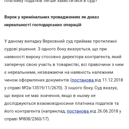
платнику податків легше захиститися в суді?
Вирок у кримінальних провадженнях як доказ
нереальності господарських операцій
У даному випадку Верховний суд приймає протилежні
судові рішення. З одного боку вказується, що при
наявності вироку стосовно директора контрагента, який
заперечує свою участь в товаристві, всі правочини з ним
є нереальними, незважаючи на наявність належним
чином оформлених документів (
постанова
від 11.12.2018
у справі №2а-13519/11/2670). З іншого боку, Суд вказує,
що вирок не має значення, якщо в ньому не
досліджуються взаємовідносини платника податків та
його контрагента (наприклад,
постанова
від 26.06.2018 у
справі №808/2360/17).