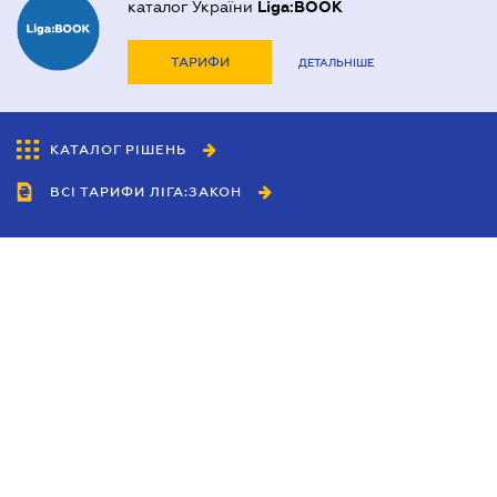
каталог України
Liga:BOOK
ТАРИФИ
ДЕТАЛЬНІШЕ
КАТАЛОГ РІШЕНЬ
ВСІ ТАРИФИ ЛІГА:ЗАКОН
Співробітництво
Агенти
Дилери
Політика конфіденційності
Умови використання сайту
Реклама
Блог