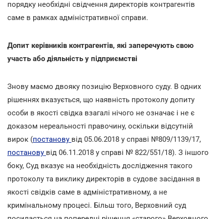
порядку необхідні свідчення директорів контрагентів
саме в рамках адміністративної справи.
Допит керівників контрагентів, які заперечують свою
участь або діяльність у підприємстві
Знову маємо двояку позицію Верховного суду. В одних
рішеннях вказується, що наявність протоколу допиту
особи в якості свідка взагалі нічого не означає і не є
доказом нереальності правочину, оскільки відсутній
вирок (
постанову
від 05.06.2018 у справі №809/1139/17,
постанову
від 06.11.2018 у справі № 822/551/18). З іншого
боку, Суд вказує на необхідність дослідження такого
протоколу та виклику директорів в судове засідання в
якості свідків саме в адміністративному, а не
кримінальному процесі. Більш того, Верховний суд
посилається на попередні рішення «старого» Верховного