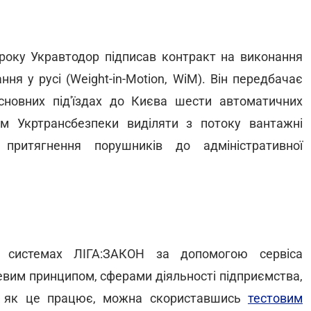
 року Укравтодор підписав контракт на виконання
ння у русі (Weight-in-Motion, WiM). Він передбачає
сновних під'їздах до Києва шести автоматичних
м Укртрансбезпеки виділяти з потоку вантажні
ритягнення порушників до адміністративної
х системах ЛІГА:ЗАКОН за допомогою сервіса
вим принципом, сферами діяльності підприємства,
, як це працює, можна скориставшись
тестовим