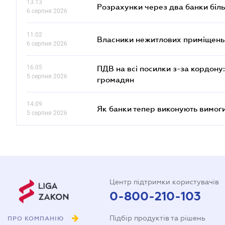
13.13
Розрахунки через два банки біль
6 серпня 2026
11.02
Власники нежитлових приміщень 
6 серпня 2026
16.05
ПДВ на всі посилки з-за кордону:
5 серпня 2026
громадян
14.09
Як банки тепер виконують вимоги
5 серпня 2026
Центр підтримки користувачів
0-800-210-103
Підбір продуктів та рішень
ПРО КОМПАНІЮ