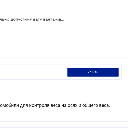
В Україні можуть знизити максимально допустиму вагу вантажівок
увійти
омобили для контроля веса на осях и общего веса.