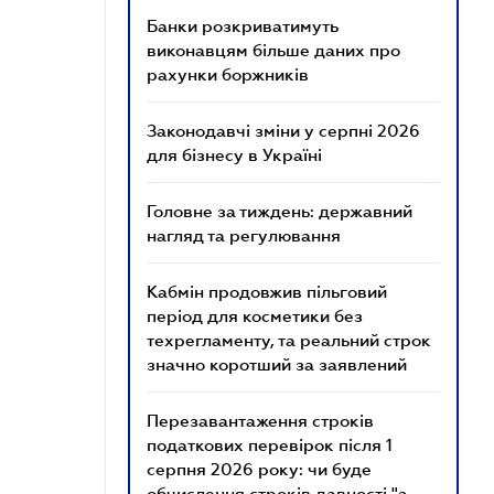
Банки розкриватимуть
виконавцям більше даних про
рахунки боржників
Законодавчі зміни у серпні 2026
для бізнесу в Україні
Головне за тиждень: державний
нагляд та регулювання
Кабмін продовжив пільговий
період для косметики без
техрегламенту, та реальний строк
значно коротший за заявлений
Перезавантаження строків
податкових перевірок після 1
серпня 2026 року: чи буде
обчислення строків давності "з