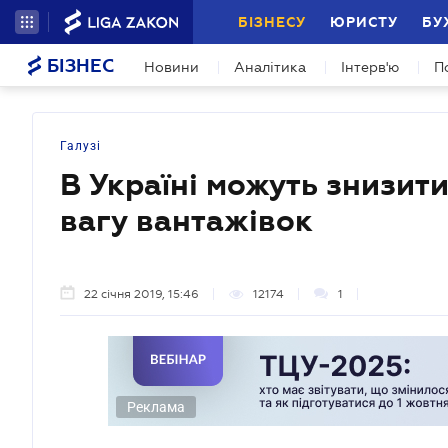
БІЗНЕСУ
ЮРИСТУ
БУ
БІЗНЕС
Новини
Аналітика
Інтерв'ю
П
Галузі
В Україні можуть знизит
вагу вантажівок
22 січня 2019, 15:46
12174
1
Реклама