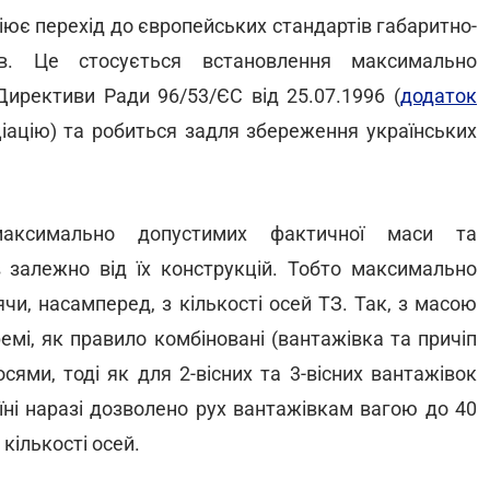
іює перехід до європейських стандартів габаритно-
ів. Це стосується встановлення максимально
Директиви Ради 96/53/ЄС від 25.07.1996 (
додаток
іацію) та робиться задля збереження українських
 максимально допустимих фактичної маси та
в залежно від їх конструкцій. Тобто максимально
и, насамперед, з кількості осей ТЗ. Так, з масою
мі, як правило комбіновані (вантажівка та причіп
осями, тоді як для 2-вісних та 3-вісних вантажівок
аїні наразі дозволено рух вантажівкам вагою до 40
 кількості осей.