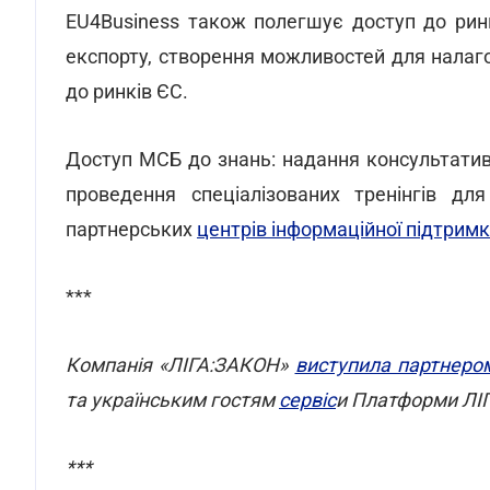
EU4Business також полегшує доступ до ринкі
експорту, створення можливостей для налаго
до ринків ЄС.
Доступ МСБ до знань: надання консультативн
проведення спеціалізованих тренінгів дл
партнерських
центрів інформаційної підтрим
***
Компанія «ЛІГА:ЗАКОН»
виступила партнеро
та українським гостям
сервіс
и Платформи ЛІ
***