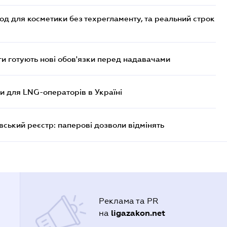
од для косметики без техрегламенту, та реальний строк
 готують нові обов'язки перед надавачами
ви для LNG-операторів в Україні
вський реєстр: паперові дозволи відмінять
Реклама та PR
ligazakon.net
на