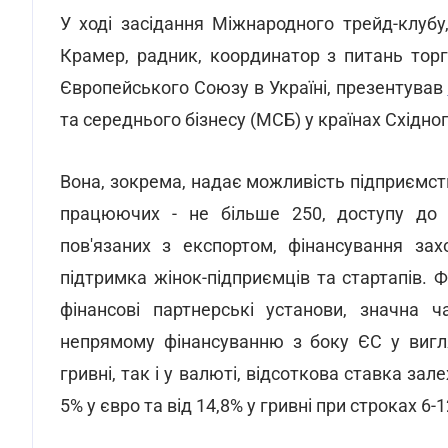
У ході засідання Міжнародного трейд-клубу
Крамер, радник, координатор з питань торгі
Європейського Союзу в Україні, презентував
та середнього бізнесу (МСБ) у країнах Східно
Вона, зокрема, надає можливість підприємст
працюючих - не більше 250, доступу до фі
пов'язаних з експортом, фінансування зах
підтримка жінок-підприємців та стартапів. 
фінансові партнерські установи, значна 
непрямому фінансуванню з боку ЄС у вигля
гривні, так і у валюті, відсоткова ставка зал
5% у євро та від 14,8% у гривні при строках 6-1