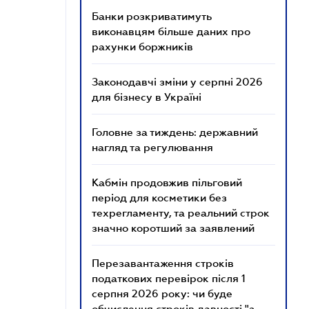
Банки розкриватимуть
виконавцям більше даних про
рахунки боржників
Законодавчі зміни у серпні 2026
для бізнесу в Україні
Головне за тиждень: державний
нагляд та регулювання
Кабмін продовжив пільговий
період для косметики без
техрегламенту, та реальний строк
значно коротший за заявлений
Перезавантаження строків
податкових перевірок після 1
серпня 2026 року: чи буде
обчислення строків давності "з