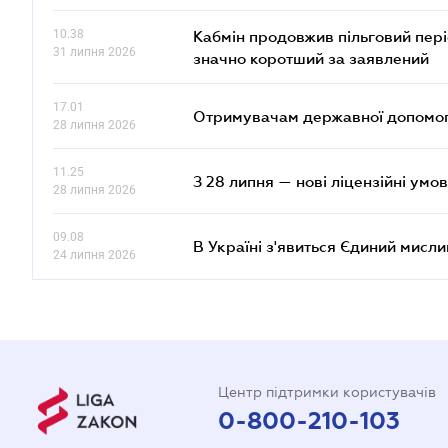
10.38
Кабмін продовжив пільговий пері
31 липня 2026
значно коротший за заявлений
17.01
Отримувачам державної допомоги
28 липня 2026
11.25
З 28 липня — нові ліцензійні умо
28 липня 2026
09.08
В Україні з'явиться Єдиний мисли
24 липня 2026
Центр підтримки користувачів
0-800-210-103