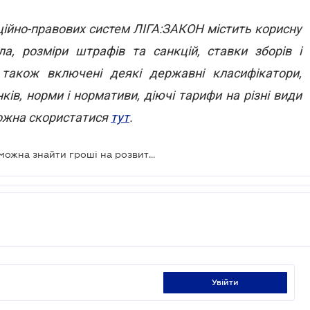
ійно-правових систем ЛІГА:ЗАКОН містить корисну
а, розміри штрафів та санкцій, ставки зборів і
 також включені деякі державні класифікатори,
ків, норми і нормативи, діючі тарифи на різні види
можна скористатися
тут
.
Де малому та середньому бізнесу можна знайти гроші на розвиток та знання?
увійти