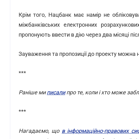
Крім того, Нацбанк має намір не облікову
міжбанківських електронних розрахункових
пропонують ввести в дію через два місяці пі
Зауваження та пропозиції до проекту можна н
***
Раніше ми
писали
про те, коли і хто може заб
***
Нагадаємо, що
в
інформаційно-правових си