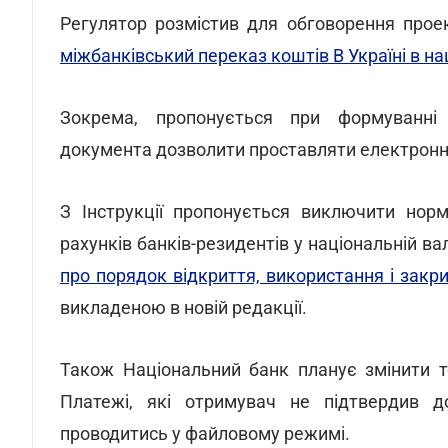
Регулятор розмістив для обговорення прое
міжбанківський переказ коштів В Україні в на
Зокрема, пропонується при формуванні 
документа дозволити проставляти електронни
З Інструкції пропонується виключити норм
рахунків банків-резидентів у національній в
про порядок відкриття, використання і закри
викладеною в новій редакції.
Також Національний банк планує змінити т
Платежі, які отримувач не підтвердив д
проводитись у файловому режимі.