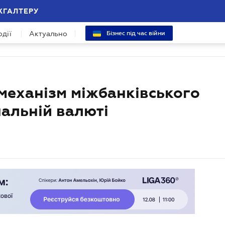
ХГАЛТЕРУ
одії
Актуально
Бізнес під час війни
механізм міжбанківського
нальній валюті