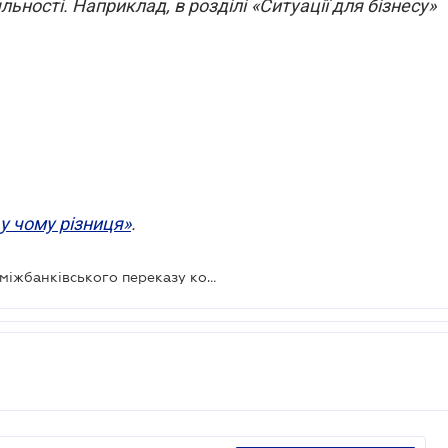
ьності. Наприклад, в розділі «Ситуації для бізнесу»
 у чому різниця»
.
Нацбанк планує змінити механізм міжбанківського переказу коштів в національній валюті