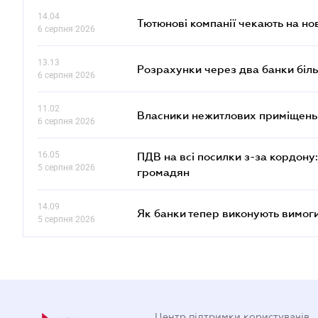
14.04
Тютюнові компанії чекають на но
6 серпня 2026
13.13
Розрахунки через два банки біль
6 серпня 2026
11.02
Власники нежитлових приміщень 
6 серпня 2026
16.05
ПДВ на всі посилки з-за кордону:
5 серпня 2026
громадян
14.09
Як банки тепер виконують вимоги
5 серпня 2026
Центр підтримки користувачів