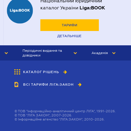
Національний юридичний
Liga:BOOK
каталог України
ТАРИФИ
ДЕТАЛЬНІШЕ
Періодичні видання та
Академія
довідники
ЮРИСТ&ЗАКОН
АКАДЕМІЯ ЛІГА:ЗАКОН
КАТАЛОГ РІШЕНЬ
БУХГАЛТЕР&ЗАКОН
ВСІ ТАРИФИ ЛІГА:ЗАКОН
ВІСНИК МСФЗ
ІНТЕРБУХ
ОСОБИСТИЙ ЕКСПЕРТ
©
ТОВ "інформаційно-аналітичний центр ЛІГА", 1991-2026.
©
ТОВ "ЛІГА ЗАКОН", 2007-2026.
©
Інформаційне агенство "ЛІГА:ЗАКОН", 2010-2026.