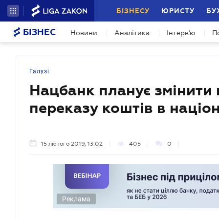
БІЗНЕСУ
ЮРИСТУ
БУ
БІЗНЕС
Новини
Аналітика
Інтерв'ю
П
Галузі
Нацбанк планує змінити 
переказу коштів в націо
15 лютого 2019, 13:02
405
0
Реклама