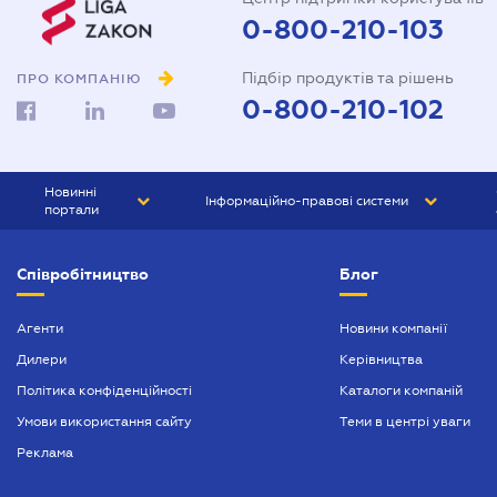
0-800-210-103
Підбір продуктів та рішень
ПРО КОМПАНІЮ
0-800-210-102
Новинні
Інформаційно-правові системи
портали
ЮРЛІГА
Право України
Співробітництво
Блог
БІЗНЕС
ГРАНД
БУХГАЛТЕР.ua
ПРАЙМ
Агенти
Новини компанії
Дилери
Керівництва
БУХГАЛТЕР ПРОФ
Політика конфіденційності
Каталоги компаній
ЮРИСТ ПРОФ
Умови використання сайту
Теми в центрі уваги
ЮРИСТ
Реклама
ПІДПРИЄМЕЦЬ