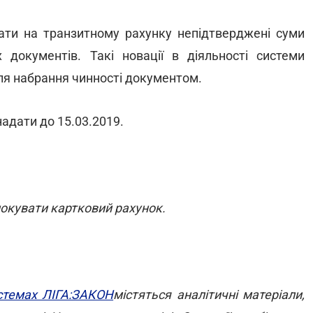
вати на транзитному рахунку непідтверджені суми
 документів. Такі новації в діяльності системи
сля набрання чинності документом.
адати до 15.03.2019.
локувати картковий рахунок.
стемах ЛІГА:ЗАКОН
містяться аналітичні матеріали,