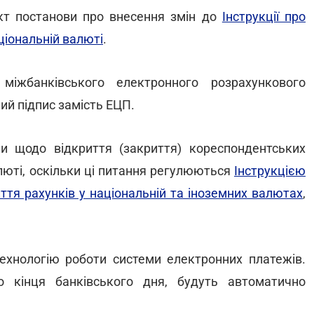
кт постанови про внесення змін до
Інструкції про
ціональній валюті
.
міжбанківського електронного розрахункового
й підпис замість ЕЦП.
и щодо відкриття (закриття) кореспондентських
алюті, оскільки ці питання регулюються
Інструкцією
ття рахунків у національній та іноземних валютах
,
ехнологію роботи системи електронних платежів.
о кінця банківського дня, будуть автоматично