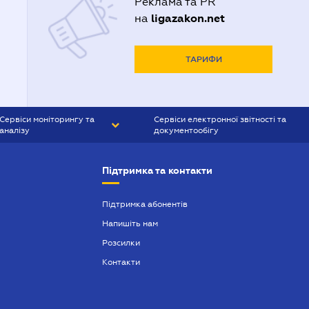
Реклама та PR
ligazakon.net
на
ТАРИФИ
Сервіси моніторингу та
Сервіси електронної звітності та
аналізу
документообігу
CONTR AGENT
Liga:REPORT
Підтримка та контакти
SMS-МАЯК
VERDICTUM
Підтримка абонентів
Напишіть нам
SEMANTRUM
Розсилки
SMS-МАЯК ІПОТЕКА
Контакти