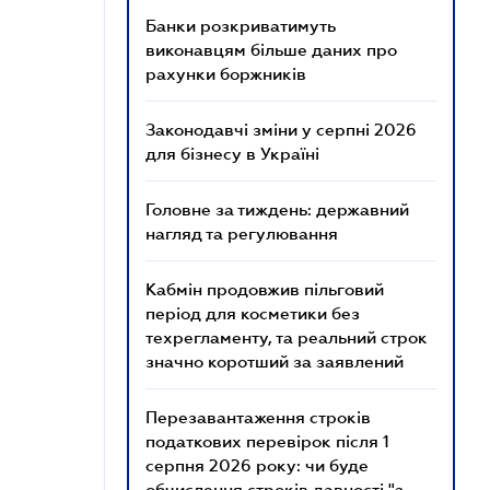
Банки розкриватимуть
виконавцям більше даних про
рахунки боржників
Законодавчі зміни у серпні 2026
для бізнесу в Україні
Головне за тиждень: державний
нагляд та регулювання
Кабмін продовжив пільговий
період для косметики без
техрегламенту, та реальний строк
значно коротший за заявлений
Перезавантаження строків
податкових перевірок після 1
серпня 2026 року: чи буде
обчислення строків давності "з