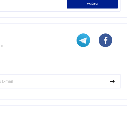
увійти
н.