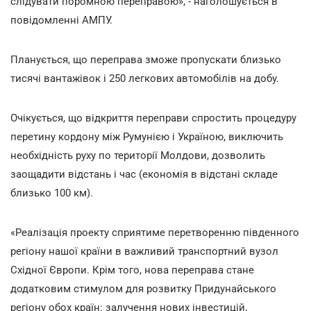
слідувати поромною переправою», - наголошується в
повідомленні АМПУ.
Планується, що переправа зможе пропускати близько
тисячі вантажівок і 250 легкових автомобілів на добу.
Очікується, що відкриття переправи спростить процедуру
перетину кордону між Румунією і Україною, виключить
необхідність руху по території Молдови, дозволить
заощадити відстань і час (економія в відстані складе
близько 100 км).
«Реалізація проекту сприятиме перетворенню південного
регіону нашої країни в важливий транспортний вузол
Східної Європи. Крім того, нова переправа стане
додатковим стимулом для розвитку Придунайського
регіону обох країн: залучення нових інвестицій,