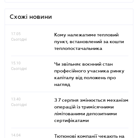
Схожі новини
17.05
Кому належатиме тепловий
Сьогодні
пункт, встановлений за кошти
теплопостачальника
15.10
Чи звільняє воєнний стан
Сьогодні
професійного учасника ринку
капіталу від положень про
нагляд
13.40
З 7 серпня змінюється механізм
Сьогодні
операцій із тримісячними
лімітованими депозитними
сертифікатами
14.04
Тютюнові компанії чекають на