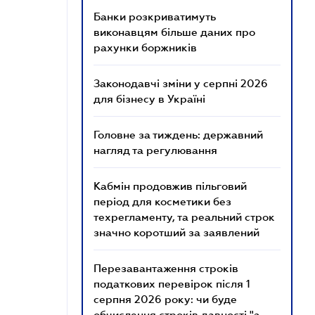
Банки розкриватимуть
виконавцям більше даних про
рахунки боржників
Законодавчі зміни у серпні 2026
для бізнесу в Україні
Головне за тиждень: державний
нагляд та регулювання
Кабмін продовжив пільговий
період для косметики без
техрегламенту, та реальний строк
значно коротший за заявлений
Перезавантаження строків
податкових перевірок після 1
серпня 2026 року: чи буде
обчислення строків давності "з