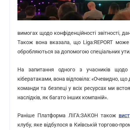
вимогах щодо конфіденційності звітності, да
Також вона вказала, що Liga:REPORT може 
обробляються за допомогою спеціальних утил
На запитання одного з учасників щодо
кібератаками, вона відповіла: «Очевидно, що 
команди та безпеці у всіх ресурсах ми всто
наслідків, як багато інших компаній».
Раніше Платформа ЛІГА:ЗАКОН також
вис
клубу, яке відбулося в Київській торгово-про