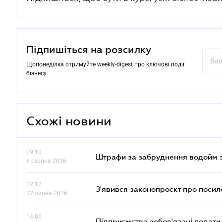
Підпишіться на розсилку
Щопонеділка отримуйте weekly-digest про ключові події
бізнесу
Схожі новини
09.10
Штрафи за забруднення водойм зр
6 серпня 2026
12.12
З'явився законопроєкт про поси
22 липня 2026
14.06
Підприємства зобов'язані подати