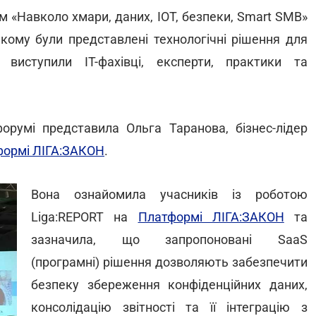
 «Навколо хмари, даних, IOT, безпеки, Smart SMB»
а якому були представлені технологічні рішення для
 виступили IT-фахівці, експерти, практики та
румі представила Ольга Таранова, бізнес-лідер
формі ЛІГА:ЗАКОН
.
Вона ознайомила учасників із роботою
Liga:REPORT на
Платформі ЛІГА:ЗАКОН
та
зазначила, що запропоновані SaaS
(програмні) рішення дозволяють забезпечити
безпеку збереження конфіденційних даних,
консолідацію звітності та її інтеграцію з