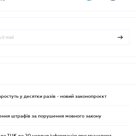
остуть у десятки разів - новий законопроєкт
лення штрафів за порушення мовного закону
 до ТЦК до 20 червня інформацію про транспорт