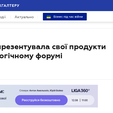
ХГАЛТЕРУ
одії
Актуально
Бізнес під час війни
резентувала свої продукти
огічному форумі