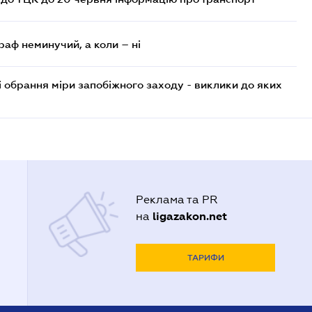
раф неминучий, а коли – ні
і обрання міри запобіжного заходу - виклики до яких
Реклама та PR
ligazakon.net
на
ТАРИФИ