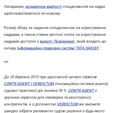
Нагадаємо,
розрахунок вартості
спецдозволів на надра
здійснюватиметься по-новому.
Розмір збору за надання спецдозволів на користування
надрами, а також ставки рентної плати за користування
надрами доступні у
модулі "Довідники"
, який входить до
складу
Інформаційно-правових систем "ЛІГА:ЗАКОН"
.
***
До 20 березня 2019 при одночасній купівлі сервісів
CONTR AGENT і VERDICTUM
(інноваційна система аналізу
судової практики) діє знижка 30 %.
CONTR AGENT
є
зручним сервісом для перевірки та моніторингу
контрагентів, а з допомогою
VERDICTUM
ви зможете
швидко зібрати релевантні судові рішення з будь-якого