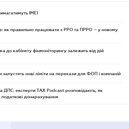
 вимагатимуть IMEI
в: як правильно працювати з РРО та ПРРО – у новому
ка до кабінету фінмоніторингу залежить від дій
 запустять нові ліміти на перекази для ФОП і компаній
а ДПС: експерти TAX Podcast розповідають, як
і податкові донарахування