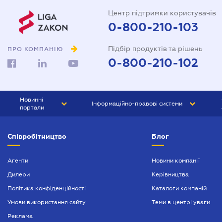
Центр підтримки користувачів
0-800-210-103
Підбір продуктів та рішень
ПРО КОМПАНІЮ
0-800-210-102
Новинні
Інформаційно-правові системи
портали
ЮРЛІГА
Право України
Співробітництво
Блог
БІЗНЕС
ГРАНД
БУХГАЛТЕР.ua
ПРАЙМ
Агенти
Новини компанії
Дилери
Керівництва
БУХГАЛТЕР ПРОФ
Політика конфіденційності
Каталоги компаній
ЮРИСТ ПРОФ
Умови використання сайту
Теми в центрі уваги
ЮРИСТ
Реклама