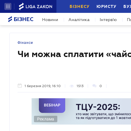
БІЗНЕСУ
ЮРИСТУ
БУ
БІЗНЕС
Новини
Аналітика
Інтерв'ю
П
Фінанси
Чи можна сплатити «чайо
1 березня 2019, 16:10
1513
0
Реклама