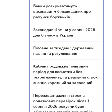
Банки розкриватимуть
виконавцям більше даних про
рахунки боржників
Законодавчі зміни у серпні 2026
для бізнесу в Україні
Головне за тиждень: державний
нагляд та регулювання
Кабмін продовжив пільговий
період для косметики без
техрегламенту, та реальний строк
значно коротший за заявлений
Перезавантаження строків
податкових перевірок після 1
серпня 2026 року: чи буде
обчислення строків давності "з