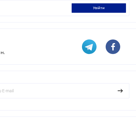
увійти
н.