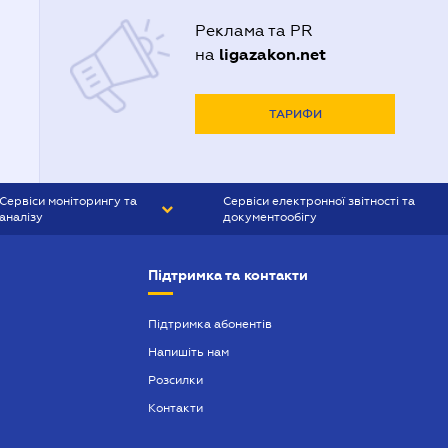
Реклама та PR
ligazakon.net
на
ТАРИФИ
Сервіси моніторингу та
Сервіси електронної звітності та
аналізу
документообігу
CONTR AGENT
Liga:REPORT
Підтримка та контакти
SMS-МАЯК
VERDICTUM
Підтримка абонентів
Напишіть нам
SEMANTRUM
Розсилки
SMS-МАЯК ІПОТЕКА
Контакти