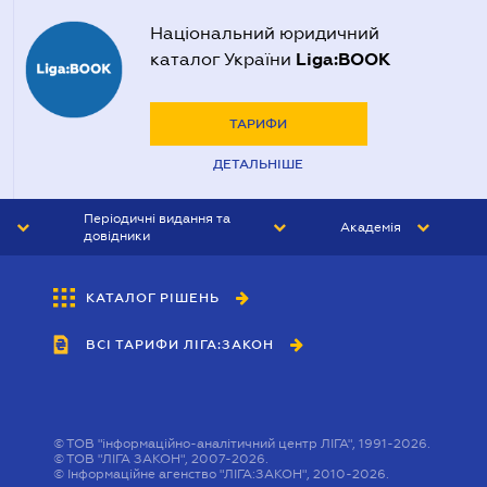
Національний юридичний
Liga:BOOK
каталог України
ТАРИФИ
ДЕТАЛЬНІШЕ
Періодичні видання та
Академія
довідники
ЮРИСТ&ЗАКОН
АКАДЕМІЯ ЛІГА:ЗАКОН
КАТАЛОГ РІШЕНЬ
БУХГАЛТЕР&ЗАКОН
ВСІ ТАРИФИ ЛІГА:ЗАКОН
ВІСНИК МСФЗ
ІНТЕРБУХ
ОСОБИСТИЙ ЕКСПЕРТ
©
ТОВ "інформаційно-аналітичний центр ЛІГА", 1991-2026.
©
ТОВ "ЛІГА ЗАКОН", 2007-2026.
©
Інформаційне агенство "ЛІГА:ЗАКОН", 2010-2026.