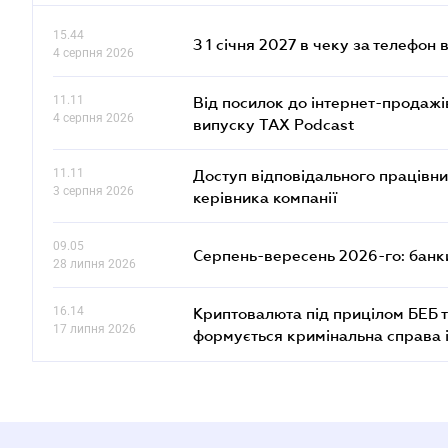
15.44
З 1 січня 2027 в чеку за телефон
4 серпня 2026
11.11
Від посилок до інтернет-продажі
4 серпня 2026
випуску TAX Podcast
11.11
Доступ відповідального працівни
3 серпня 2026
керівника компанії
09.05
Серпень-вересень 2026-го: банки
28 липня 2026
16.14
Криптовалюта під прицілом БЕБ т
17 липня 2026
формується кримінальна справа 