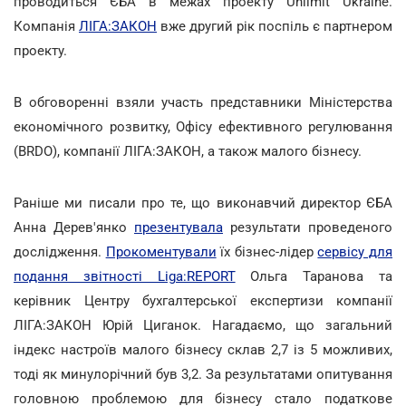
проводиться ЄБА в межах проекту Unlimit Ukraine.
Компанія
ЛІГА:ЗАКОН
вже другий рік поспіль є партнером
проекту.
В обговоренні взяли участь представники Міністерства
економічного розвитку, Офісу ефективного регулювання
(BRDO), компанії ЛІГА:ЗАКОН, а також малого бізнесу.
Раніше ми писали про те, що виконавчий директор ЄБА
Анна Дерев'янко
презентувала
результати проведеного
дослідження.
Прокоментували
їх бізнес-лідер
сервісу для
подання звітності Liga:REPORT
Ольга Таранова та
керівник Центру бухгалтерської експертизи компанії
ЛІГА:ЗАКОН Юрій Циганок. Нагадаємо, що загальний
індекс настроїв малого бізнесу склав 2,7 із 5 можливих,
тоді як минулорічний був 3,2. За результатами опитування
головною проблемою для бізнесу стало податкове