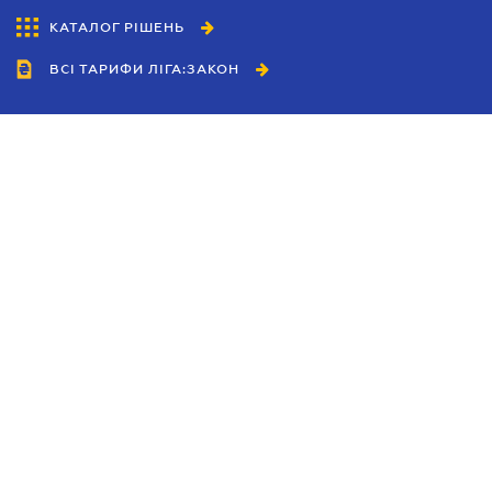
КАТАЛОГ РІШЕНЬ
ВСІ ТАРИФИ ЛІГА:ЗАКОН
Співробітництво
Агенти
Дилери
Політика конфіденційності
Умови використання сайту
Реклама
Блог
Новини компанії
Керівництва
Каталоги компаній
Теми в центрі уваги