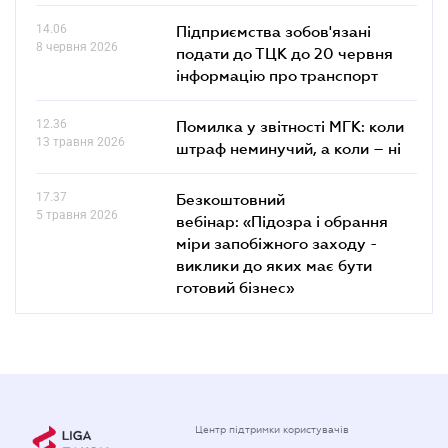
14.06
Підприємства зобов'язані
8 червня 2026
подати до ТЦК до 20 червня
інформацію про транспорт
12.36
Помилка у звітності МГК: коли
13 травня 2026
штраф неминучий, а коли – ні
17.37
Безкоштовний
5 травня 2026
вебінар: «Підозра і обрання
міри запобіжного заходу -
виклики до яких має бути
готовий бізнес»
Центр підтримки користувачів