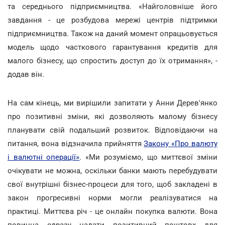
та середнього підприємництва. «Найголовніше його
завдання - це розбудова мережі центрів підтримки
підприємництва. Також на даний момент опрацьовується
модель щодо часткового гарантування кредитів для
малого бізнесу, що спростить доступ до їх отримання», -
додав він.
На сам кінець, ми вирішили запитати у Анни Дерев'янко
про позитивні зміни, які дозволяють малому бізнесу
планувати свій подальший розвиток. Відповідаючи на
питання, вона відзначила прийняття
Закону «Про валюту
і валютні операції»
. «Ми розуміємо, що миттєвої зміни
очікувати не можна, оскільки банки мають перебудувати
свої внутрішні бізнес-процеси для того, щоб закладені в
закон прогресивні норми могли реалізуватися на
практиці. Миттєва річ - це онлайн покупка валюти. Вона
повинна одразу надати позитивний поштовх для