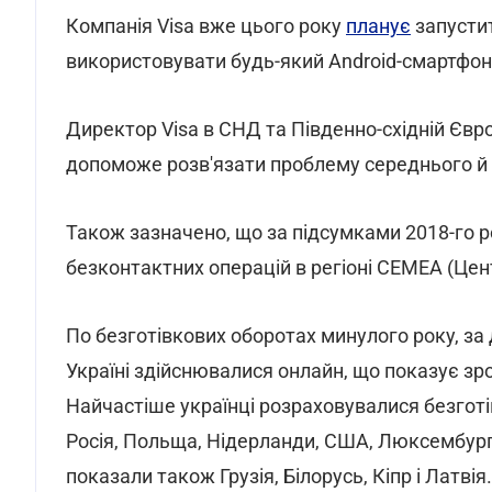
Компанія Visa вже цього року
планує
запусти
використовувати будь-який Android-смартфон 
Директор Visa в СНД та Південно-східній Євр
допоможе розв'язати проблему середнього й м
Також зазначено, що за підсумками 2018-го ро
безконтактних операцій в регіоні CEMEA (Цент
По безготівкових оборотах минулого року, за д
Україні здійснювалися онлайн, що показує зро
Найчастіше українці розраховувалися безготів
Росія, Польща, Нідерланди, США, Люксембург, 
показали також Грузія, Білорусь, Кіпр і Латвія.