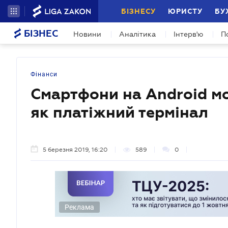
БІЗНЕСУ
ЮРИСТУ
БУ
БІЗНЕС
Новини
Аналітика
Інтерв'ю
П
Фінанси
Смартфони на Android м
як платіжний термінал
5 березня 2019, 16:20
589
0
Реклама