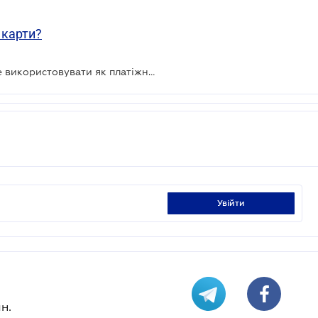
 карти?
Смартфони на Android можна буде використовувати як платіжний термінал
увійти
н.