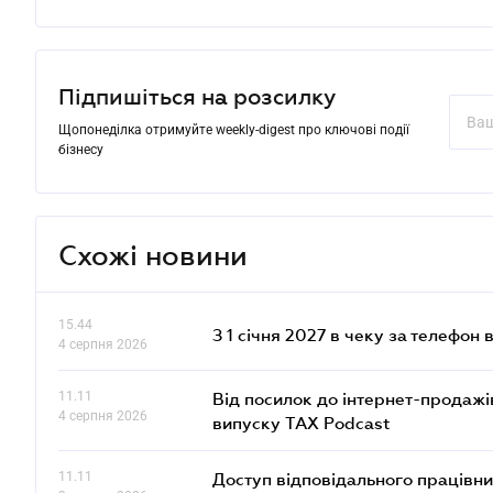
Підпишіться на розсилку
Щопонеділка отримуйте weekly-digest про ключові події
бізнесу
Схожі новини
15.44
З 1 січня 2027 в чеку за телефон
4 серпня 2026
11.11
Від посилок до інтернет-продажі
4 серпня 2026
випуску TAX Podcast
11.11
Доступ відповідального працівни