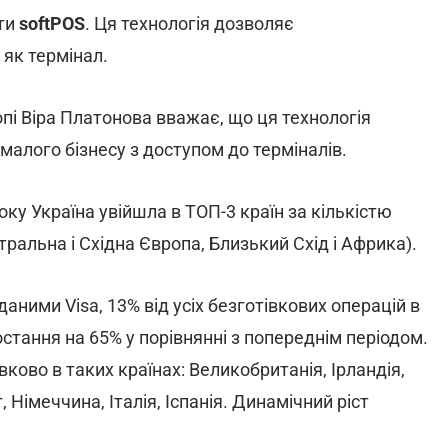
ти
softPOS
. Ця технологія дозволяє
як термінал.
опі Віра Платонова вважає, що ця технологія
алого бізнесу з доступом до терміналів.
ку Україна увійшла в ТОП-3 країн за кількістю
ральна і Східна Європа, Близький Схід і Африка).
аними Visa, 13% від усіх безготівкових операцій в
стання на 65% у порівнянні з попереднім періодом.
ково в таких країнах: Великобританія, Ірландія,
Німеччина, Італія, Іспанія. Динамічний ріст