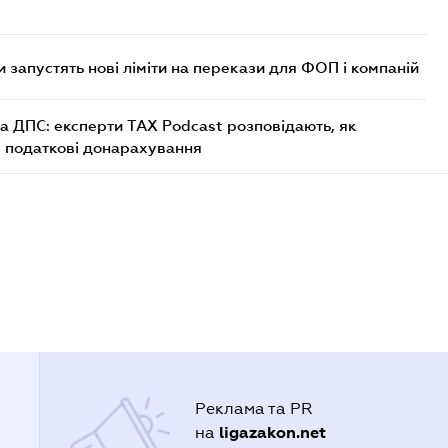
 запустять нові ліміти на перекази для ФОП і компаній
а ДПС: експерти TAX Podcast розповідають, як
і податкові донарахування
Реклама та PR
ligazakon.net
на