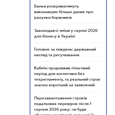
Банки розкриватимуть
виконавцям більше даних про
рахунки боржників
Законодавчі зміни у серпні 2026
для бізнесу в Україні
Головне за тиждень: державний
нагляд та регулювання
Кабмін продовжив пільговий
період для косметики без
техрегламенту, та реальний строк
значно коротший за заявлений
Перезавантаження строків
податкових перевірок після 1
серпня 2026 року: чи буде
обчислення строків давності "з