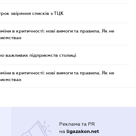
трок звіряння списків з ТЦК
міни в критичності: нові вимоги та правила. Як не
риємства»
о важливих підприємств столиці
міни в критичності: нові вимоги та правила. Як не
риємства»
Реклама та PR
ligazakon.net
на