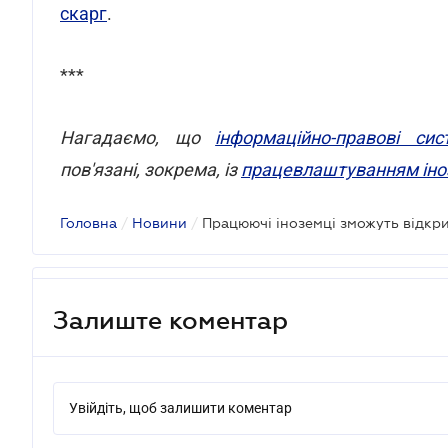
скарг
.
***
Нагадаємо, що
інформаційно-правові си
пов'язані, зокрема, із
працевлаштуванням іноз
Головна
/
Новини
/
Залиште коментар
Увійдіть, щоб залишити коментар