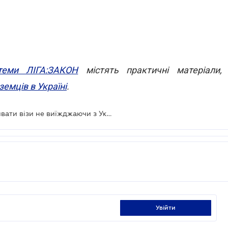
стеми ЛІГА:ЗАКОН
містять практичні матеріали,
емців в Україні
.
Працюючі іноземці зможуть відкривати візи не виїжджаючи з України
увійти