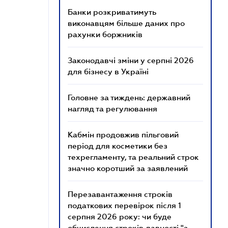
Банки розкриватимуть
виконавцям більше даних про
рахунки боржників
Законодавчі зміни у серпні 2026
для бізнесу в Україні
Головне за тиждень: державний
нагляд та регулювання
Кабмін продовжив пільговий
період для косметики без
техрегламенту, та реальний строк
значно коротший за заявлений
Перезавантаження строків
податкових перевірок після 1
серпня 2026 року: чи буде
обчислення строків давності "з