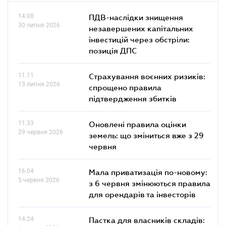
14.08
ПДВ-наслідки знищення
30 липня 2026
незавершених капітальних
інвестицій через обстріли:
позиція ДПС
11.11
Страхування воєнних ризиків:
13 липня 2026
спрощено правила
підтвердження збитків
11.33
Оновлені правила оцінки
29 червня 2026
земель: що зміниться вже з 29
червня
16.04
Мала приватизація по-новому:
5 червня 2026
з 6 червня змінюються правила
для орендарів та інвесторів
14.24
Пастка для власників складів: