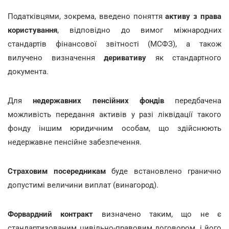
Податківцями, зокрема, введено поняття
активу з права
користування
, відповідно до вимог міжнародних
стандартів фінансової звітності (МСФЗ), а також
вилучено визначення
деривативу
як стандартного
документа.
Для
недержавних пенсійних фондів
передбачена
можливість передання активів у разі ліквідації такого
фонду іншим юридичним особам, що здійснюють
недержавне пенсійне забезпечення.
Страховим посередникам
буде встановлено гранично
допустимі величини виплат (винагород).
Форвардний контракт
визначено таким, що не є
стандартизованим цивільно-правовим договором, і його