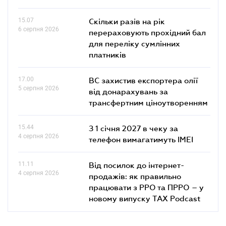
15.07
Скільки разів на рік
6 серпня 2026
перераховують прохідний бал
для переліку сумлінних
платників
17.00
ВС захистив експортера олії
5 серпня 2026
від донарахувань за
трансфертним ціноутворенням
15.44
З 1 січня 2027 в чеку за
4 серпня 2026
телефон вимагатимуть IMEI
11.11
Від посилок до інтернет-
4 серпня 2026
продажів: як правильно
працювати з РРО та ПРРО – у
новому випуску TAX Podcast