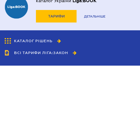
каталог України
Liga:BOOK
ТАРИФИ
ДЕТАЛЬНІШЕ
КАТАЛОГ РІШЕНЬ
ВСІ ТАРИФИ ЛІГА:ЗАКОН
Співробітництво
Агенти
Дилери
Політика конфіденційності
Умови використання сайту
Реклама
Блог