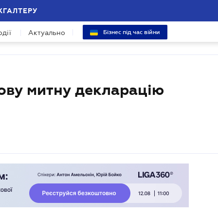
ХГАЛТЕРУ
одії
Актуально
Бізнес під час війни
ову митну декларацію