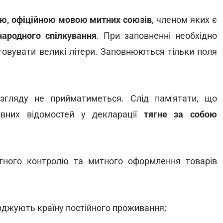
ю, офіційною мовою митних союзів
, членом яких є
ародного спілкування
. При заповненні необхідно
овувати великі літери. Заповнюються тільки поля
згляду не прийматиметься. Слід пам'ятати, що
овних відомостей у декларації
тягне за собою
тного контролю та митного оформлення товарів
рджують країну постійного проживання;