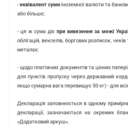
-
еквівалент суми
іноземної валюти та банкі
або більше;
- ця ж сума діє
при вивезення за межі Укра
облігацій, векселів, боргових розписок, чекі
металах;
- щодо платіжних документів та цінних папер
для пунктів пропуску через державний корд
якщо сумарна вага перевищує 50 кг) - для всі
Декларація заповнюється в одному примірни
декларації, зазначаються на окремих бла
«Додатковий аркуш».