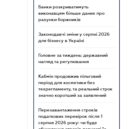
Банки розкриватимуть
виконавцям більше даних про
рахунки боржників
Законодавчі зміни у серпні 2026
для бізнесу в Україні
Головне за тиждень: державний
нагляд та регулювання
Кабмін продовжив пільговий
період для косметики без
техрегламенту, та реальний строк
значно коротший за заявлений
Перезавантаження строків
податкових перевірок після 1
серпня 2026 року: чи буде
обчислення строків давності "з