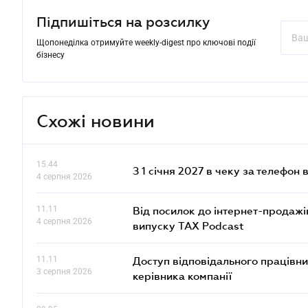
Підпишіться на розсилку
Щопонеділка отримуйте weekly-digest про ключові події
бізнесу
Схожі новини
15.44
З 1 січня 2027 в чеку за телефон
4 серпня 2026
11.11
Від посилок до інтернет-продажі
4 серпня 2026
випуску TAX Podcast
11.11
Доступ відповідального працівни
3 серпня 2026
керівника компанії