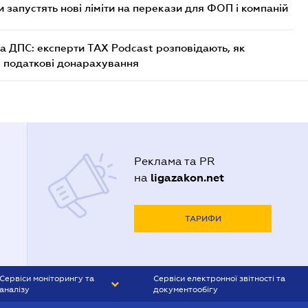
 запустять нові ліміти на перекази для ФОП і компаній
а ДПС: експерти TAX Podcast розповідають, як
і податкові донарахування
Реклама та PR
ligazakon.net
на
ТАРИФИ
Сервіси моніторингу та
Сервіси електронної звітності та
аналізу
документообігу