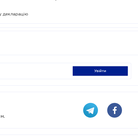
у декларацію
увійти
н.