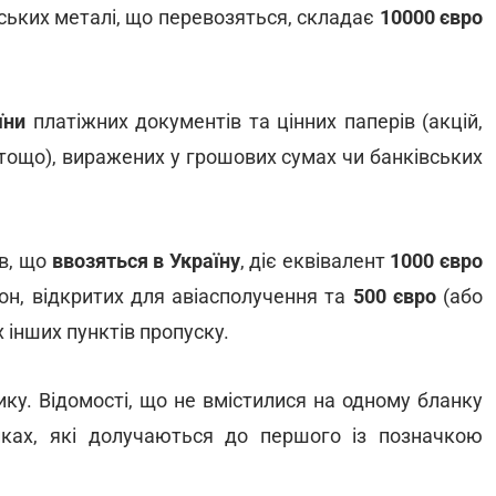
вських металі, що перевозяться, складає
10000 євро
їни
платіжних документів та цінних паперів (акцій,
в тощо), виражених у грошових сумах чи банківських
ів, що
ввозяться в Україну
, діє еквівалент
1000 євро
он, відкритих для авіасполучення та
500 євро
(або
х інших пунктів пропуску.
ку. Відомості, що не вмістилися на одному бланку
нках, які долучаються до першого із позначкою