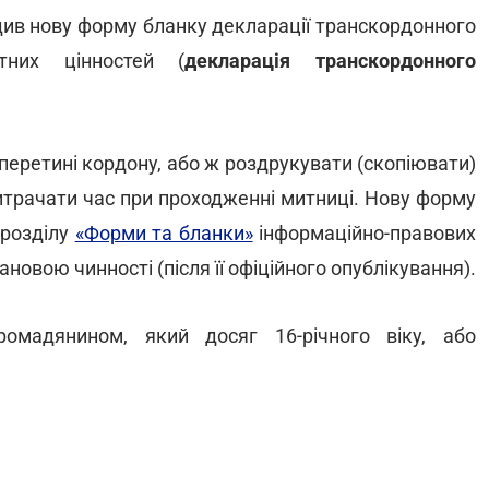
ив нову форму бланку декларації транскордонного
тних цінностей (
декларація транскордонного
перетині кордону, або ж роздрукувати (скопіювати)
витрачати час при проходженні митниці. Нову форму
 розділу
«Форми та бланки»
інформаційно-правових
новою чинності (після її офіційного опублікування).
омадянином, який досяг 16-річного віку, або