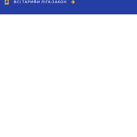
ВСІ ТАРИФИ ЛІГА:ЗАКОН
Співробітництво
Агенти
Дилери
Політика конфіденційності
Умови використання сайту
Реклама
Блог
Новини компанії
Керівництва
Каталоги компаній
Теми в центрі уваги
Підтримка та контакти