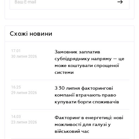
Схожі новини
17.01
Замовник заплатив
30 липня 2026
субпідряднику напряму — це
може коштувати спрощеної
системи
16.25
З 30 липня факторингові
29 липня 2026
компанії втрачають право
купувати борги споживачів
14.03
Факторинг в енергетиці: нові
23 липня 2026
можливості для галузі у
військовий час