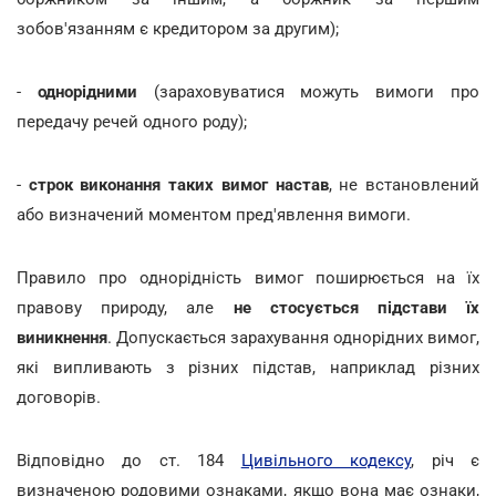
зобов'язанням є кредитором за другим);
-
однорідними
(зараховуватися можуть вимоги про
передачу речей одного роду);
-
строк виконання таких вимог настав
, не встановлений
або визначений моментом пред'явлення вимоги.
Правило про однорідність вимог поширюється на їх
правову природу, але
не стосується підстави їх
виникнення
. Допускається зарахування однорідних вимог,
які випливають з різних підстав, наприклад різних
договорів.
Відповідно до ст. 184
Цивільного кодексу
, річ є
визначеною родовими ознаками, якщо вона має ознаки,