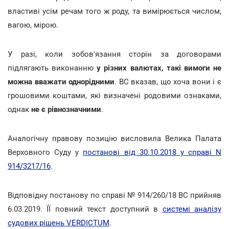
властиві усім речам того ж роду, та вимірюється числом,
вагою, мірою.
У разі, коли зобов'язання сторін за договорами
підлягають виконанню
у різних валютах, такі вимоги не
можна вважати однорідними
.
ВС вказав, що хоча вони і є
грошовими коштами, які визначені родовими ознаками,
однак
не є рівнозначними
.
Аналогічну правову позицію висловила Велика Палата
Верховного Суду у
постанові від 30.10.2018 у справі N
914/3217/16
.
Відповідну постанову по справі № 914/260/18 ВС прийняв
6.03.2019. ЇЇ повний текст доступний в
системі аналізу
судових рішень VERDICTUM
.