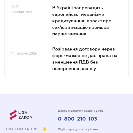
14.01
В Україні запровадять
2 липня 2026
європейські механізми
кредитування: проєкт про
сек'юритизацію пройшов
перше читання
11.11
Розірвання договору через
11 червня 2026
форс-мажор не дає права на
зменшення ПДВ без
повернення авансу
Центр підтримки користувачів
0-800-210-103
ПРО КОМПАНІЮ
Підбір продуктів та рішень