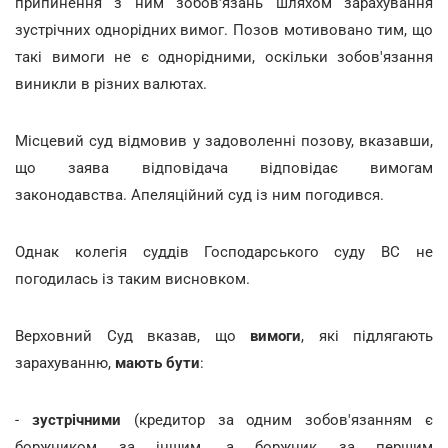
припинення з ним зобов'язань шляхом зарахування
зустрічних однорідних вимог. Позов мотивовано тим, що
такі вимоги не є однорідними, оскільки зобов'язання
виникли в різних валютах.
Місцевий суд відмовив у задоволенні позову, вказавши,
що заява відповідача відповідає вимогам
законодавства. Апеляційний суд із ним погодився.
Однак колегія суддів Господарського суду ВС не
погодилась із таким висновком.
Верховний Суд вказав, що
вимоги
, які підлягають
зарахуванню,
мають бути
:
-
зустрічними
(кредитор за одним зобов'язанням є
боржником за іншим, а боржник за першим