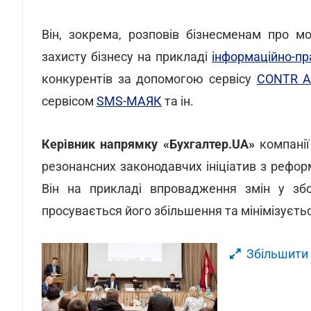
Він, зокрема, розповів бізнесменам про м
захисту бізнесу на прикладі
інформаційно-п
конкурентів за допомогою сервісу
CONTR A
сервісом
SMS-МАЯК
та ін.
Керівник напрямку «Бухгалтер.UA»
компані
резонансних законодавчих ініціатив з рефо
Він на прикладі впровадження змін у збо
просувається його збільшення та мінімізуєтьс
Збільшити