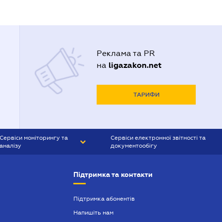
Реклама та PR
ligazakon.net
на
ТАРИФИ
Сервіси моніторингу та
Сервіси електронної звітності та
аналізу
документообігу
CONTR AGENT
Liga:REPORT
Підтримка та контакти
SMS-МАЯК
VERDICTUM
Підтримка абонентів
Напишіть нам
SEMANTRUM