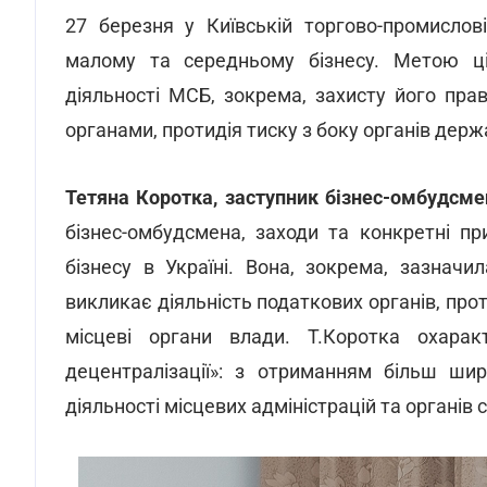
27 березня у Київській торгово-промислов
малому та середньому бізнесу. Метою ціє
діяльності МСБ, зокрема, захисту його пр
органами, протидія тиску з боку органів держ
Тетяна Коротка, заступник бізнес-омбудсме
бізнес-омбудсмена, заходи та конкретні пр
бізнесу в Україні. Вона, зокрема, зазначи
викликає діяльність податкових органів, про
місцеві органи влади. Т.Коротка охара
децентралізації»: з отриманням більш ши
діяльності місцевих адміністрацій та органів