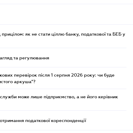
 прицілом: як не стати ціллю банку, податкової та БЕБ у
нагляд та регулювання
ових перевірок після 1 серпня 2026 року: чи буде
истого аркуша"?
служби може лише підприємство, а не його керівник
еотримання податкової кореспонденції