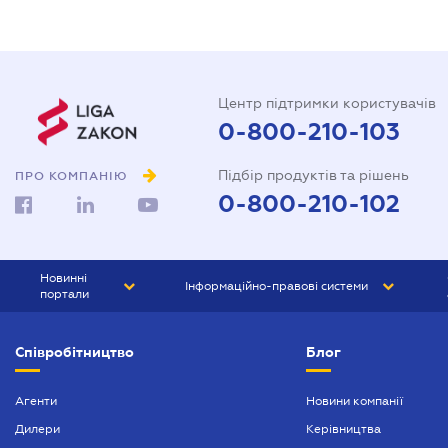
Центр підтримки користувачів
0-800-210-103
Підбір продуктів та рішень
ПРО КОМПАНІЮ
0-800-210-102
Новинні
Інформаційно-правові системи
портали
ЮРЛІГА
Право України
Співробітництво
Блог
БІЗНЕС
ГРАНД
БУХГАЛТЕР.ua
ПРАЙМ
Агенти
Новини компанії
Дилери
Керівництва
БУХГАЛТЕР ПРОФ