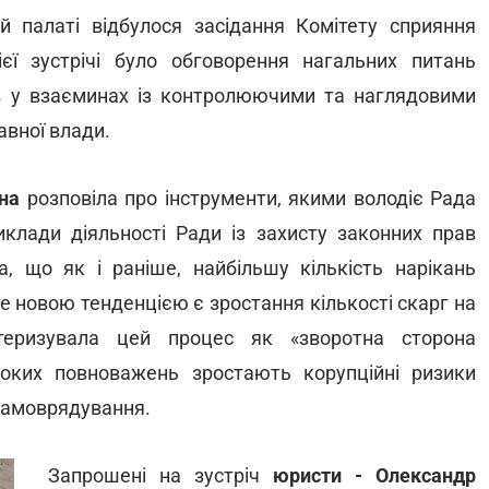
ій палаті відбулося засідання Комітету сприяння
ї зустрічі було обговорення нагальних питань
ав у взаєминах із контролюючими та наглядовими
авної влади.
на
розповіла про інструменти, якими володіє Рада
иклади діяльності Ради із захисту законних прав
ла, що як і раніше, найбільшу кількість нарікань
те новою тенденцією є зростання кількості скарг на
ктеризувала цей процес як «зворотна сторона
роких повноважень зростають корупційні ризики
 самоврядування.
Запрошені на зустріч
юристи -
Олександр