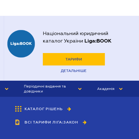
Національний юридичний
Liga:BOOK
каталог України
ТАРИФИ
ДЕТАЛЬНІШЕ
Періодичні видання та
Академія
довідники
ЮРИСТ&ЗАКОН
АКАДЕМІЯ ЛІГА:ЗАКОН
КАТАЛОГ РІШЕНЬ
БУХГАЛТЕР&ЗАКОН
ВСІ ТАРИФИ ЛІГА:ЗАКОН
ВІСНИК МСФЗ
ІНТЕРБУХ