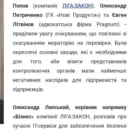
Попов
(компанія
ЛІГА:ЗАКОН
),
Олександр
Петриченко
(ГК «Нові Продукти») та
Євген
Літвінов
(адвокатська фірма Pragnum)
-
приділили увагу очікуванням, що пов'язані зі
скасуванням мораторію на перевірки. Були
окреслені основні заходи, які є необхідними
для того, аби візити представників
контролюючих органів мали найменше
негативних наслідків для підприємств та
підприємців.
Олександр Липський,
керівник напрямку
«Бізнес»
компанії ЛІГА:ЗАКОН, розповів про
сучасні IT-сервіси для забезпечення безпеки