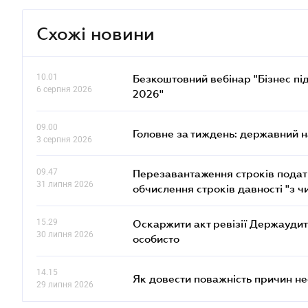
Схожі новини
10.01
Безкоштовний вебінар "Бізнес під
6 серпня 2026
2026"
09.00
Головне за тиждень: державний 
3 серпня 2026
09.47
Перезавантаження строків податк
31 липня 2026
обчислення строків давності "з ч
15.29
Оскаржити акт ревізії Держаудит
30 липня 2026
особисто
14.15
Як довести поважність причин н
29 липня 2026