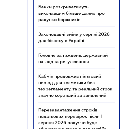
Банки розкриватимуть
виконавцям більше даних про
рахунки боржників
Законодавчі зміни у серпні 2026
для бізнесу в Україні
Головне за тиждень: державний
нагляд та регулювання
Кабмін продовжив пільговий
період для косметики без
техрегламенту, та реальний строк
значно коротший за заявлений
Перезавантаження строків
податкових перевірок після 1
серпня 2026 року: чи буде
обчислення строків давності "з