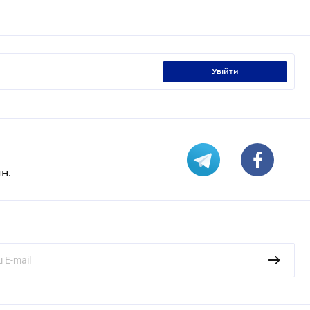
увійти
н.