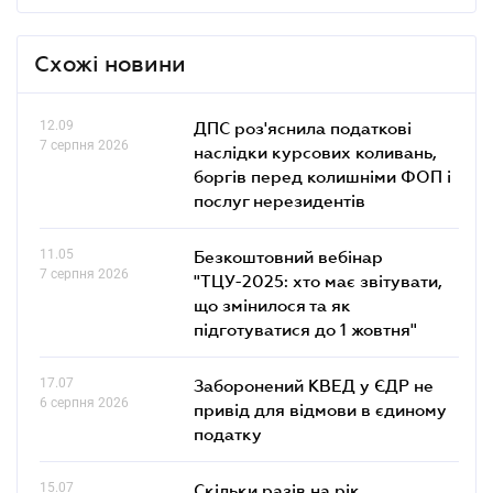
Схожі новини
12.09
ДПС роз'яснила податкові
7 серпня 2026
наслідки курсових коливань,
боргів перед колишніми ФОП і
послуг нерезидентів
11.05
Безкоштовний вебінар
7 серпня 2026
"ТЦУ-2025: хто має звітувати,
що змінилося та як
підготуватися до 1 жовтня"
17.07
Заборонений КВЕД у ЄДР не
6 серпня 2026
привід для відмови в єдиному
податку
15.07
Скільки разів на рік