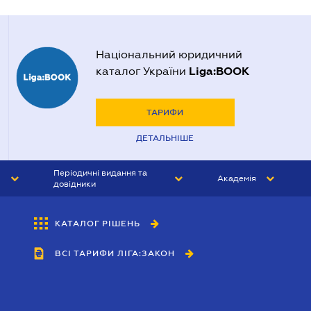
Національний юридичний
Liga:BOOK
каталог України
ТАРИФИ
ДЕТАЛЬНІШЕ
Періодичні видання та
Академія
довідники
ЮРИСТ&ЗАКОН
АКАДЕМІЯ ЛІГА:ЗАКОН
КАТАЛОГ РІШЕНЬ
БУХГАЛТЕР&ЗАКОН
ВСІ ТАРИФИ ЛІГА:ЗАКОН
ВІСНИК МСФЗ
ІНТЕРБУХ
ОСОБИСТИЙ ЕКСПЕРТ