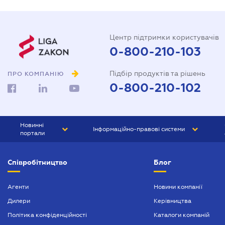
Центр підтримки користувачів
0-800-210-103
Підбір продуктів та рішень
ПРО КОМПАНІЮ
0-800-210-102
Новинні
Інформаційно-правові системи
портали
ЮРЛІГА
Право України
Співробітництво
Блог
БІЗНЕС
ГРАНД
БУХГАЛТЕР.ua
ПРАЙМ
Агенти
Новини компанії
Дилери
Керівництва
БУХГАЛТЕР ПРОФ
Політика конфіденційності
Каталоги компаній
ЮРИСТ ПРОФ