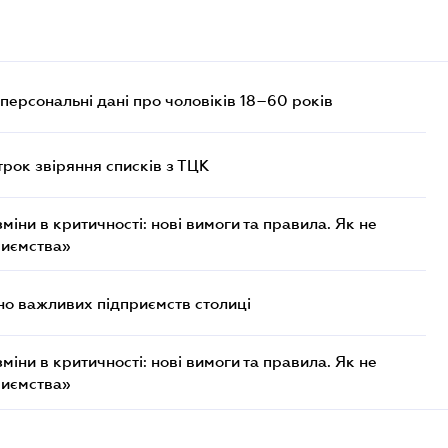
персональні дані про чоловіків 18–60 років
трок звіряння списків з ТЦК
міни в критичності: нові вимоги та правила. Як не
риємства»
о важливих підприємств столиці
міни в критичності: нові вимоги та правила. Як не
риємства»