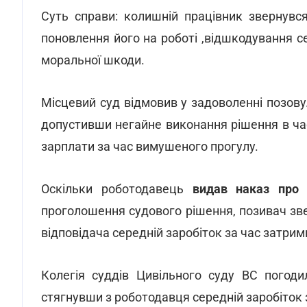
Суть справи: колишній працівник звернувс
поновлення його на роботі ,відшкодування с
моральної шкоди.
Місцевий суд відмовив у задоволенні позову
допустивши негайне виконання рішення в час
зарплати за час вимушеного прогулу.
Оскільки роботодавець
видав наказ про 
проголошення судового рішення, позивач звер
відповідача середній заробіток за час затри
Колегія суддів Цивільного суду ВС погоди
стягнувши з роботодавця середній заробіток 