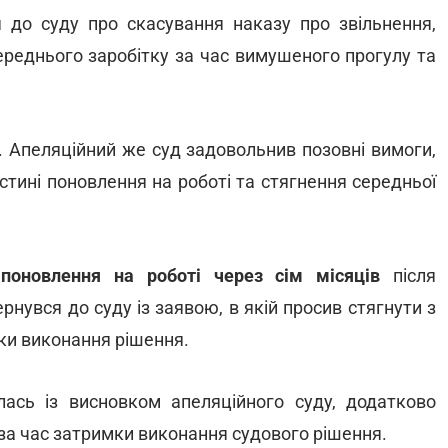
я до суду про скасування наказу про звільнення,
ереднього заробітку за час вимушеного прогулу та
. Апеляційний же суд задовольнив позовні вимоги,
тині поновлення на роботі та стягнення середньої
поновлення на роботі через сім місяців
після
нувся до суду із заявою, в якій просив стягнути з
мки виконання рішення.
лась із висновком апеляційного суду, додатково
за час затримки виконання судового рішення.