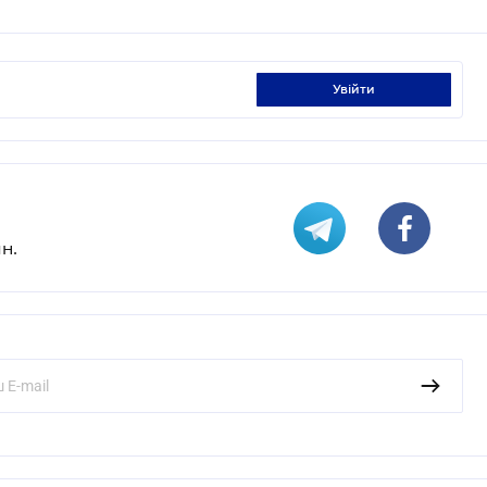
увійти
н.