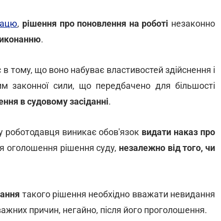
рацю
,
рішення про поновлення на роботі
незаконно
виконанню
.
в тому, що воно набуває властивостей здійснення і
м законної сили, що передбачено для більшості
ення в судовому засіданні
.
 у роботодавця виникає обов'язок
видати наказ про
ля оголошення рішення суду,
незалежно від того, чи
ання
такого рішення необхідно вважати невидання
ажних причин, негайно, після його проголошення.