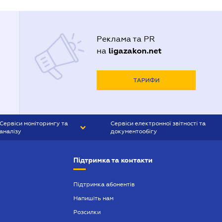
Реклама та PR
ligazakon.net
на
ТАРИФИ
Сервіси моніторингу та
Сервіси електронної звітності та
аналізу
документообігу
CONTR AGENT
Liga:REPORT
Підтримка та контакти
SMS-МАЯК
VERDICTUM
Підтримка абонентів
Напишіть нам
SEMANTRUM
Розсилки
SMS-МАЯК ІПОТЕКА