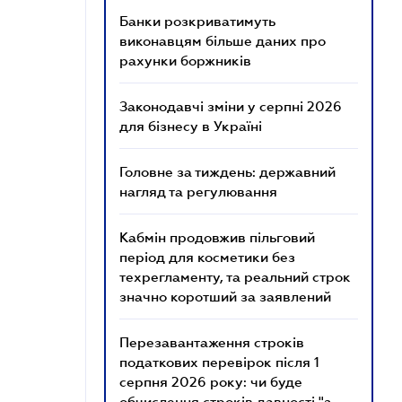
Банки розкриватимуть
виконавцям більше даних про
рахунки боржників
Законодавчі зміни у серпні 2026
для бізнесу в Україні
Головне за тиждень: державний
нагляд та регулювання
Кабмін продовжив пільговий
період для косметики без
техрегламенту, та реальний строк
значно коротший за заявлений
Перезавантаження строків
податкових перевірок після 1
серпня 2026 року: чи буде
обчислення строків давності "з