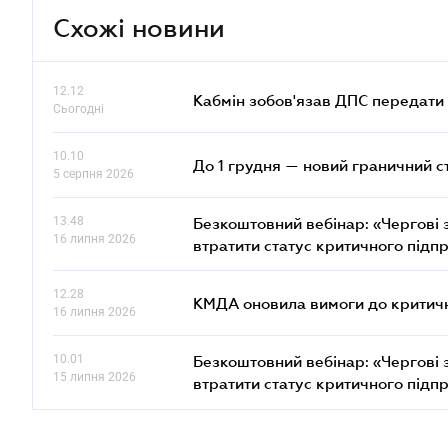
Схожі новини
12.12
Кабмін зобов'язав ДПС передати 
Сьогодні
10.10
До 1 грудня — новий граничний с
5 серпня 2026
13.48
Безкоштовний вебінар: «Чергові з
16 липня 2026
втратити статус критичного підп
12.28
КМДА оновила вимоги до критичн
16 липня 2026
10.01
Безкоштовний вебінар: «Чергові з
15 липня 2026
втратити статус критичного підп