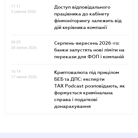
11.11
Доступ відповідального
3 серпня 2026
працівника до кабінету
фінмоніторингу залежить від
дій керівника компанії
09.05
Серпень-вересень 2026-го:
28 липня 2026
банки запустять нові ліміти на
перекази для ФОП і компаній
16.14
Криптовалюта під прицілом
17 липня 2026
БЕБ та ДПС: експерти
TAX Podcast розповідають, як
формується кримінальна
справа і податкові
донарахування