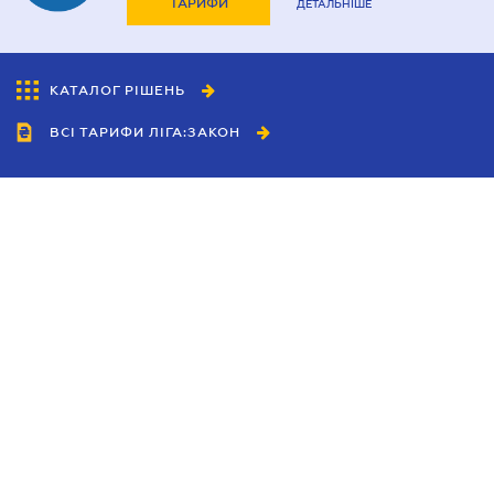
ТАРИФИ
ДЕТАЛЬНІШЕ
КАТАЛОГ РІШЕНЬ
ВСІ ТАРИФИ ЛІГА:ЗАКОН
Співробітництво
Агенти
Дилери
Політика конфіденційності
Умови використання сайту
Реклама
Блог
Новини компанії
Керівництва