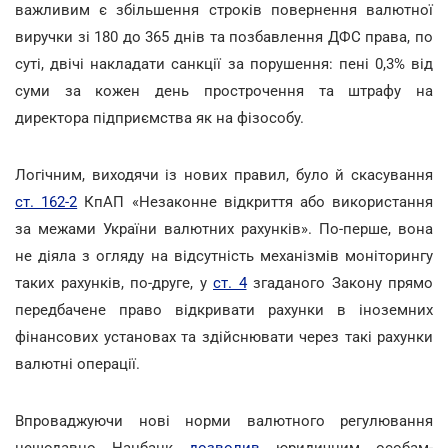
важливим є збільшення строків повернення валютної
виручки зі 180 до 365 днів та позбавлення ДФС права, по
суті, двічі накладати санкції за порушення: пені 0,3% від
суми за кожен день прострочення та штрафу на
директора підприємства як на фізособу.
Логічним, виходячи із нових правил, було й скасування
ст. 162-2
КпАП «Незаконне відкриття або використання
за межами України валютних рахунків». По-перше, вона
не діяла з огляду на відсутність механізмів моніторингу
таких рахунків, по-друге, у
ст. 4
згаданого Закону прямо
передбачене право відкривати рахунки в іноземних
фінансових установах та здійснювати через такі рахунки
валютні операції.
Впроваджуючи нові норми валютного регулювання
нещодавно Нацбанк
дозволив
юридичним особам-