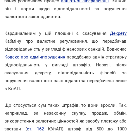
банку розпочався процес
валютної лібералізації
. Змінив
він і норми щодо відповідальності за порушення
валютного законодавства.
Кардинальним у цій площині є скасування
Декрету
Кабміну про валютне регулювання, що передбачав
відповідальність у вигляді фінансових санкцій. Водночас
Кодекс про адмінпорушення
передбачав адміністративну
відповідальність у вигляді штрафів. Наразі, після
скасування декрету, відповідальність фізосіб за
порушення валютного законодавства передбачена лише
в КпАП.
Що стосується сум таких штрафів, то вони зросли. Так,
наприклад, за незаконну скупку, продаж, обмін,
використання валютних цінностей як засобу платежу або
застави (
ст. 162
КУпАП) штраф від 500 до 1000