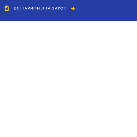
ВСІ ТАРИФИ ЛІГА:ЗАКОН
Співробітництво
Агенти
Дилери
Політика конфіденційності
Умови використання сайту
Реклама
Блог
Новини компанії
Керівництва
Каталоги компаній
Теми в центрі уваги
Підтримка та контакти