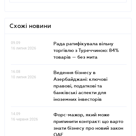
Схожі новини
09.09
Рада ратифікувала вільну
16 липня 2026
торгівлю з Туреччиною: 84%
товарів — без мита
16.08
Ведення бізнесу в
10 липня 2026
Азербайджані: ключові
правові, податкові та
банківські аcпекти для
іноземних інвесторів
14.09
Форс-мажор, який може
16 червня 2026
припинити контракт: що варто
знати бізнесу про новий закон
ОАЕ