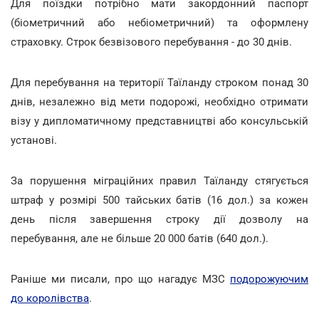
Для поїздки потрібно мати закордонний паспорт
(біометричний або небіометричний) та оформлену
страховку. Строк безвізового перебування - до 30 днів.
Для перебування на території Таїланду строком понад 30
днів, незалежно від мети подорожі, необхідно отримати
візу у дипломатичному представництві або консульській
установі.
За порушення міграційних правил Таїланду стягується
штраф у розмірі 500 тайських батів (16 дол.) за кожен
день після завершення строку дії дозволу на
перебування, але не більше 20 000 батів (640 дол.).
Раніше ми писали, про що нагадує МЗС
подорожуючим
до королівства
.