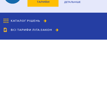
ТАРИФИ
ДЕТАЛЬНІШЕ
КАТАЛОГ РІШЕНЬ
ВСІ ТАРИФИ ЛІГА:ЗАКОН
Співробітництво
Агенти
Дилери
Політика конфіденційності
Умови використання сайту
Реклама
Блог
Новини компанії
Керівництва