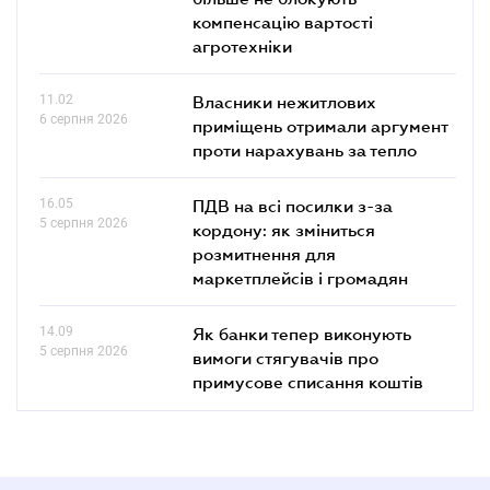
компенсацію вартості
агротехніки
11.02
Власники нежитлових
6 серпня 2026
приміщень отримали аргумент
проти нарахувань за тепло
16.05
ПДВ на всі посилки з-за
5 серпня 2026
кордону: як зміниться
розмитнення для
маркетплейсів і громадян
14.09
Як банки тепер виконують
5 серпня 2026
вимоги стягувачів про
примусове списання коштів