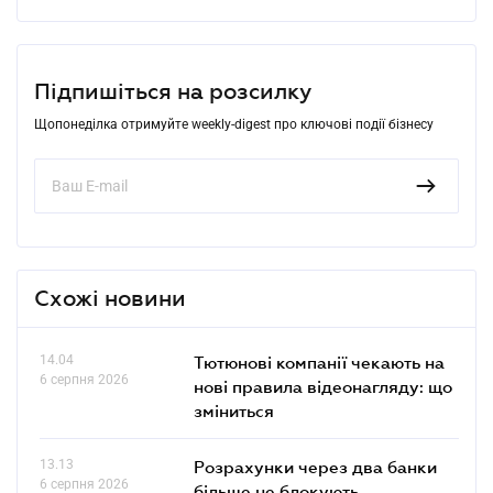
Підпишіться на розсилку
Щопонеділка отримуйте weekly-digest про ключові події бізнесу
Схожі новини
14.04
Тютюнові компанії чекають на
6 серпня 2026
нові правила відеонагляду: що
зміниться
13.13
Розрахунки через два банки
6 серпня 2026
більше не блокують