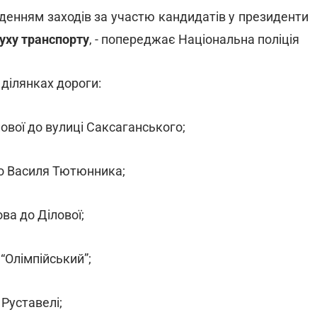
оведенням заходів за участю кандидатів у президенти
уху транспорту
, - попереджає Національна поліція
ділянках дороги:
лової до вулиці Саксаганського;
 до Василя Тютюнника;
ва до Ділової;
“Олімпійський”;
Руставелі;