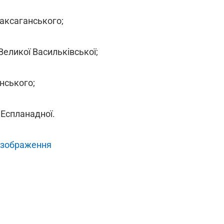
Саксаганського;
Великої Васильківської;
анського;
 Еспланадної.
 зображення