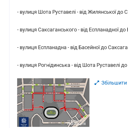
- вулиця Шота Руставелі - від Жилянської до 
- вулиця Саксаганського - від Еспланадної до 
- вулиця Еспланадна - від Басейної до Саксаг
- вулиця Рогнідинська - від Шота Руставелі до
Збільшити