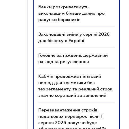
Банки розкриватимуть
виконавцям більше даних про
рахунки боржників
Законодавчі зміни у серпні 2026
для бізнесу в Україні
Головне за тиждень: державний
нагляд та регулювання
Кабмін продовжив пільговий
період для косметики без
техрегламенту, та реальний строк
значно коротший за заявлений
Перезавантаження строків
податкових перевірок після 1
серпня 2026 року: чи буде
обчислення строків давності "з