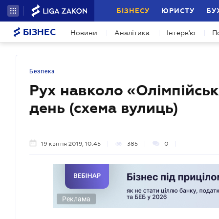
БІЗНЕСУ
ЮРИСТУ
БУ
БІЗНЕС
Новини
Аналітика
Інтерв'ю
П
Безпека
Рух навколо «Олімпійськ
день (схема вулиць)
19 квітня 2019, 10:45
385
0
Реклама