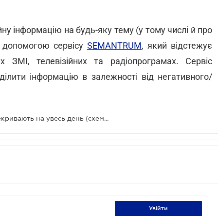
ну інформацію на будь-яку тему (у тому числі й про
а допомогою сервісу
SEMANTRUM
, який відстежує
их ЗМІ, телевізійних та радіопрограмах. Сервіс
зділити інформацію в залежності від негативного/
Рух навколо «Олімпійського» перекривають на увесь день (схема вулиць)
увійти