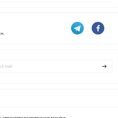
н.
 спростити розмитнення техніки