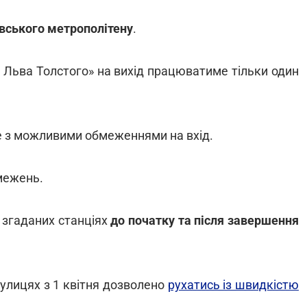
вського метрополітену
.
 Льва Толстого» на вихід працюватиме тільки один
е з можливими обмеженнями на вхід.
межень.
х згаданих станціях
до початку та після завершення
вулицях з 1 квітня дозволено
рухатись із швидкістю