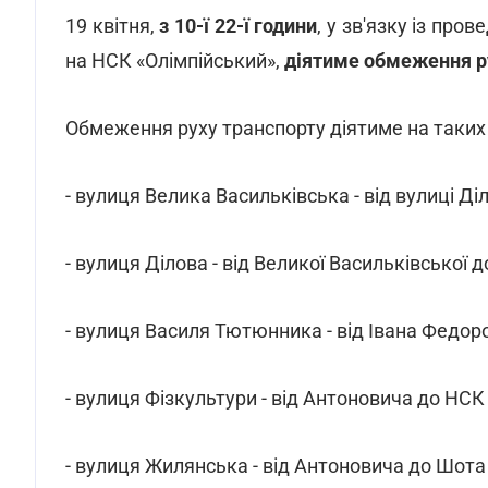
19 квітня,
з 10-ї 22-ї години
, у зв'язку із пр
на НСК «Олімпійський»,
діятиме обмеження р
Обмеження руху транспорту діятиме на таких 
- вулиця Велика Васильківська - від вулиці Ді
- вулиця Ділова - від Великої Васильківської
- вулиця Василя Тютюнника - від Івана Федоро
- вулиця Фізкультури - від Антоновича до НСК 
- вулиця Жилянська - від Антоновича до Шота 