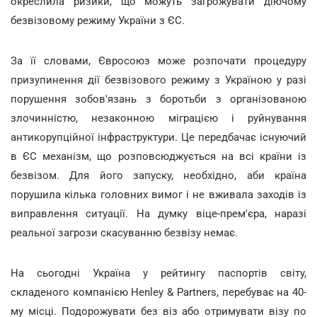
окреслила ризики, що можуть загрожувати діючому
безвізовому режиму України з ЄС.
За її словами, Євросоюз може розпочати процедуру
призупинення дії безвізового режиму з Україною у разі
порушення зобов'язань з боротьби з організованою
злочинністю, незаконною міграцією і руйнування
антикорупційної інфраструктури. Це передбачає існуючий
в ЄС механізм, що розповсюджується на всі країни із
безвізом. Для його запуску, необхідно, аби країна
порушила кілька головних вимог і не вживала заходів із
виправлення ситуації. На думку віце-прем'єра, наразі
реальної загрози скасуванню безвізу немає.
На сьогодні Україна у рейтингу паспортів світу,
складеного компанією Henley & Partners, перебуває на 40-
му місці. Подорожувати без віз або отримувати візу по