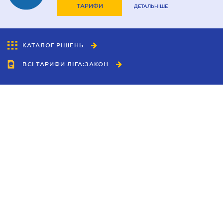
ТАРИФИ
ДЕТАЛЬНІШЕ
КАТАЛОГ РІШЕНЬ
ВСІ ТАРИФИ ЛІГА:ЗАКОН
Співробітництво
Агенти
Дилери
Політика конфіденційності
Умови використання сайту
Реклама
Блог
Новини компанії
Керівництва