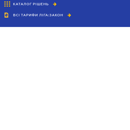
КАТАЛОГ РІШЕНЬ
ВСІ ТАРИФИ ЛІГА:ЗАКОН
Співробітництво
Агенти
Дилери
Політика конфіденційності
Умови використання сайту
Реклама
Блог
Новини компанії
Керівництва
Каталоги компаній
Теми в центрі уваги