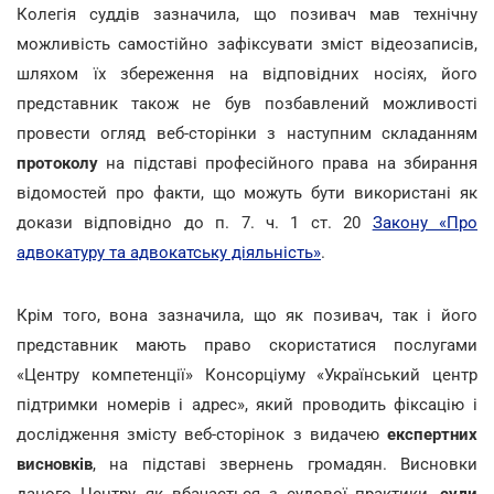
Колегія суддів зазначила, що позивач мав технічну
можливість самостійно зафіксувати зміст відеозаписів,
шляхом їх збереження на відповідних носіях, його
представник також не був позбавлений можливості
провести огляд веб-сторінки з наступним складанням
протоколу
на підставі професійного права на збирання
відомостей про факти, що можуть бути використані як
докази відповідно до п. 7. ч. 1 ст. 20
Закону «Про
адвокатуру та адвокатську діяльність»
.
Крім того, вона зазначила, що як позивач, так і його
представник мають право скористатися послугами
«Центру компетенції» Консорціуму «Український центр
підтримки номерів і адрес», який проводить фіксацію і
дослідження змісту веб-сторінок з видачею
експертних
висновків
, на підставі звернень громадян. Висновки
даного Центру, як вбачається з судової практики,
суди