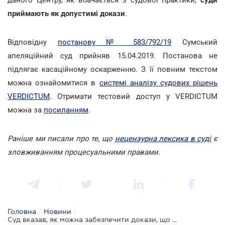
приймають як допустимі докази
.
Відповідну
постанову № 583/792/19
Сумський
апеляційний суд прийняв 15.04.2019. Постанова не
підлягає касаційному оскарженню. З її повним текстом
можна ознайомитися в
системі аналізу судових рішень
VERDICTUM
. Отримати тестовий доступ у VERDICTUM
можна за
посиланням
.
Раніше ми писали про те, що
нецензурна лексика в суді
є
зловживанням процесуальними правами.
Головна
/
Новини
/
Суд вказав, як можна забезпечити докази, що знаходяться на веб-сторінках