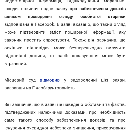
недостовірної інформації, відшкодування моральної
шкоди, позивач подав заяву
про забезпечення доказів
шляхом проведення огляду особистої сторінки
відповідача в Facebook
.
В заяві вказано, що такий огляд
може підтвердити зміст поширеної інформації, яку
заявник просить спростувати. Також він зазначив, що
оскільки відповідач може безперешкодно вилучити
відповідні дописи, то засіб доказування може бути
втрачений.
Місцевий суд
відмовив
у задоволенні цієї заяви,
вказавши на її необґрунтованість.
Він зазначив, що в заяві не наведено обставин та фактів,
підтверджених належними доказами, про необхідність
саме такого способу забезпечення доказів та про
існування очевидної небезпеки знищення, приховування