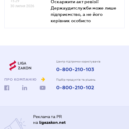
15.29
Оскаржити акт ревізії
30 липня 2026
Держаудитслужби може лише
підприємство, а не його
керівник особисто
Центр підтримки користувачів
0-800-210-103
ПРО КОМПАНІЮ
Підбір продуктів та рішень
0-800-210-102
Реклама та PR
на
ligazakon.net