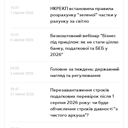
16.01
НКРЕКП встановила правила
7 серпня 2026
розрахунку "зеленої" частки у
рахунку за світло
10.01
Безкоштовний вебінар "Бізнес
6 серпня 2026
під прицілом: як не стати ціллю
банку, податкової та БЕБ у
2026"
09.00
Головне за тиждень: державний
3 серпня 2026
нагляд та регулювання
09.47
Перезавантаження строків
31 липня 2026
податкових перевірок після 1
серпня 2026 року: чи буде
обчислення строків давності "з
чистого аркуша"?