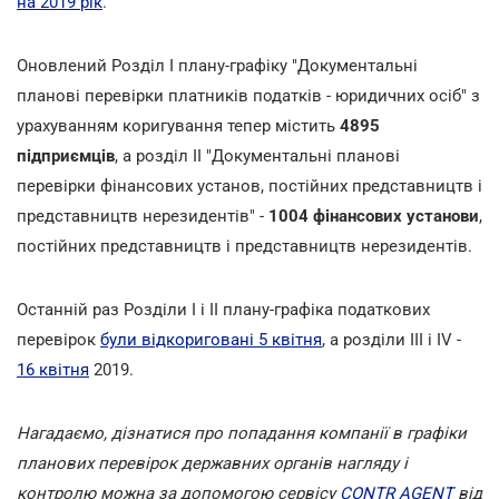
на 2019 рік
.
Оновлений Розділ I плану-графіку "Документальні
планові перевірки платників податків - юридичних осіб" з
урахуванням коригування тепер містить
4895
підприємців
, а розділ II "Документальні планові
перевірки фінансових установ, постійних представництв і
представництв нерезидентів" -
1004 фінансових установи
,
постійних представництв і представництв нерезидентів.
Останній раз Розділи I і II плану-графіка податкових
перевірок
були відкориговані 5 квітня
, а розділи III і IV -
16 квітня
2019.
Нагадаємо, дізнатися про попадання компанії в графіки
планових перевірок державних органів нагляду і
контролю можна за допомогою сервісу
CONTR AGENT
від