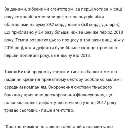
За даними, зібраними агентством, за перші чотири місяці
року компанії оголосили дефолт за внутрішніми
облігаціями на суму 39,2 млрд. юанів (5,8 млрд. доларів),
що приблизно у 3,4 разу більше, ніж за цей же період 2018
року. Темпи розвитку цього процесу в три рази вищі, ніж у
2016 році, коли дефолти були більше сконцентровані в
першій половині року, на відміну від 2018.
Також Китай продовжує чинити тиск на банки з метою
надання кредитів приватному сектору, особливо малим і
середнім компаніям. Скорочення системи тіньового
банкингу призвело до скорочення фінансування, що і
пояснює сплеск дефолту, що почався у кінці 2017 року і
триває сьогодні, - пише агентство.
"Короткі терміни погашення облігацій означають, що