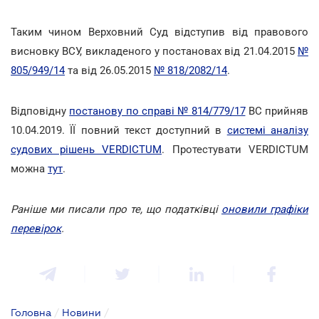
Таким чином Верховний Суд відступив від правового
висновку ВСУ, викладеного у постановах від 21.04.2015
№
805/949/14
та від 26.05.2015
№ 818/2082/14
.
Відповідну
постанову по справі № 814/779/17
ВС прийняв
10.04.2019. ЇЇ повний текст доступний в
системі аналізу
судових рішень VERDICTUM
. Протестувати VERDICTUM
можна
тут
.
Раніше ми писали про те, що податківці
оновили графіки
перевірок
.
Головна
/
Новини
/