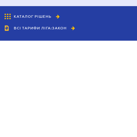
КАТАЛОГ РІШЕНЬ
ВСІ ТАРИФИ ЛІГА:ЗАКОН
Співробітництво
Агенти
Дилери
Політика конфіденційності
Умови використання сайту
Реклама
Блог
Новини компанії
Керівництва
Каталоги компаній