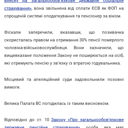
внеску на загальнообов'язкове державне соціальне
страхування»
, вона звільнена від сплати ЄСВ як ФОП на
спрощеній системі оподаткування та пенсіонер за віком.
Фіскали заперечили, вказавши, що позивачка
скористалась правом на отримання 30% пенсії померлого
чоловіка-військовослужбовця. Вони зазначили, що
вищевказане положення Закону не поширюється на осіб,
які отримують пенсію у зв'язку із втратою годувальника.
Місцевий та апеляційний суди задовольнили позовні
вимоги.
Велика Палата ВС погодилась із таким висновком.
Відповідно до ст. 10
Закону «Про загальнообов'язкове
державне пенсійне страхування»
, особа, яка має