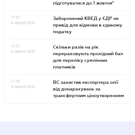
підготуватися до 1 жовтня"
17.07
Заборонений КВЕД у ЄДР не
6 серпня 2026
привід для відмови в єдиному
податку
15.07
Скільки разів на рік
6 серпня 2026
перераховують прохідний бал
для переліку сумлінних
платників
17.00
ВС захистив експортера олії
5 серпня 2026
від донарахувань за
трансфертним ціноутворенням