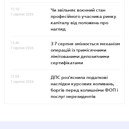
15.10
Чи звільняє воєнний стан
7 серпня 2026
професійного учасника ринку
капіталу від положень про
нагляд
13.40
З 7 серпня змінюється механізм
7 серпня 2026
операцій із тримісячними
лімітованими депозитними
сертифікатами
12.09
ДПС роз'яснила податкові
7 серпня 2026
наслідки курсових коливань,
боргів перед колишніми ФОП і
послуг нерезидентів