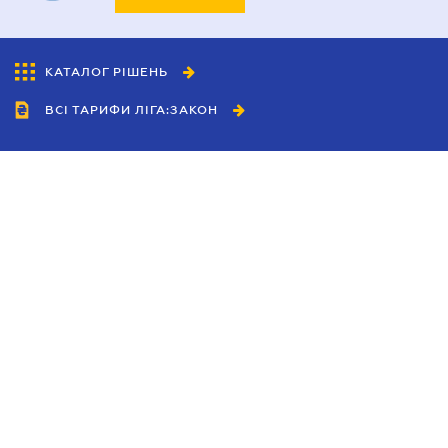
КАТАЛОГ РІШЕНЬ
ВСІ ТАРИФИ ЛІГА:ЗАКОН
Співробітництво
Агенти
Дилери
Політика конфіденційності
Умови використання сайту
Реклама
Блог
Новини компанії
Керівництва