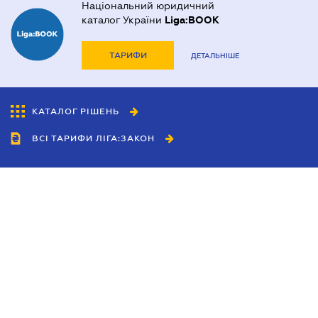
Національний юридичний
каталог України
Liga:BOOK
ТАРИФИ
ДЕТАЛЬНІШЕ
КАТАЛОГ РІШЕНЬ
ВСІ ТАРИФИ ЛІГА:ЗАКОН
Співробітництво
Агенти
Дилери
Політика конфіденційності
Умови використання сайту
Реклама
Блог