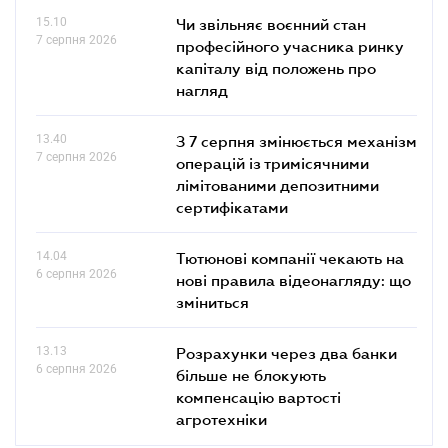
15.10
Чи звільняє воєнний стан
7 серпня 2026
професійного учасника ринку
капіталу від положень про
нагляд
13.40
З 7 серпня змінюється механізм
7 серпня 2026
операцій із тримісячними
лімітованими депозитними
сертифікатами
14.04
Тютюнові компанії чекають на
6 серпня 2026
нові правила відеонагляду: що
зміниться
13.13
Розрахунки через два банки
6 серпня 2026
більше не блокують
компенсацію вартості
агротехніки