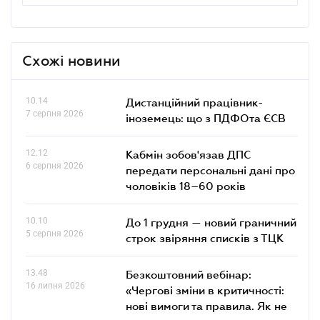
Схожі новини
10.14
Дистанційний працівник-
7 серпня 2026
іноземець: що з ПДФОта ЄСВ
12.12
Кабмін зобов'язав ДПС
6 серпня 2026
передати персональні дані про
чоловіків 18–60 років
10.10
До 1 грудня — новий граничний
5 серпня 2026
строк звіряння списків з ТЦК
13.48
Безкоштовний вебінар:
16 липня 2026
«Чергові зміни в критичності:
нові вимоги та правила. Як не