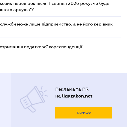
ових перевірок після 1 серпня 2026 року: чи буде
истого аркуша"?
служби може лише підприємство, а не його керівник
еотримання податкової кореспонденції
Реклама та PR
ligazakon.net
на
ТАРИФИ