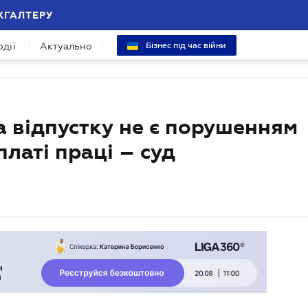
ХГАЛТЕРУ
одії
Актуально
Бізнес під час війни
а відпустку не є порушенням
платі праці – суд