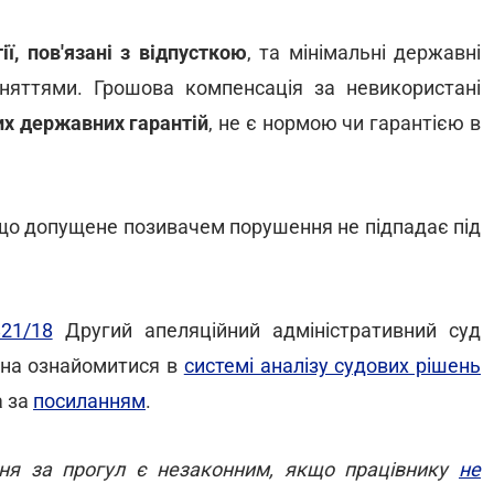
ії, пов'язані з відпусткою
, та мінімальні державні
оняттями. Грошова компенсація за невикористані
их державних гарантій
, не є нормою чи гарантією в
 що допущене позивачем порушення не підпадає під
21/18
Другий апеляційний адміністративний суд
ожна ознайомитися в
системі аналізу судових рішень
а за
посиланням
.
ня за прогул є незаконним, якщо працівнику
не