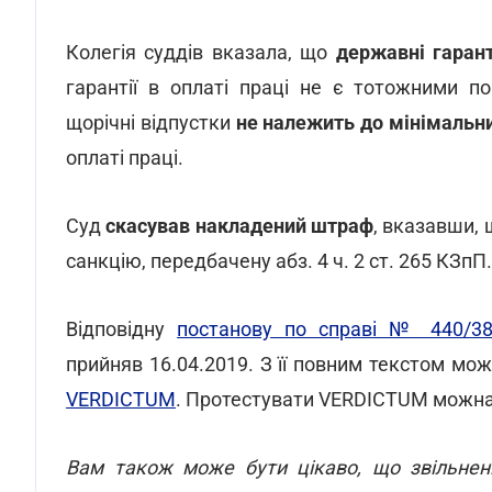
Колегія суддів вказала, що
державні гарант
гарантії в оплаті праці не є тотожними п
щорічні відпустки
не належить до мінімальн
оплаті праці.
Суд
скасував накладений штраф
, вказавши,
санкцію, передбачену абз. 4 ч. 2 ст. 265 КЗпП.
Відповідну
постанову по справі № 440/38
прийняв 16.04.2019. З її повним текстом м
VERDICTUM
. Протестувати VERDICTUM можн
Вам також може бути цікаво, що звільнен