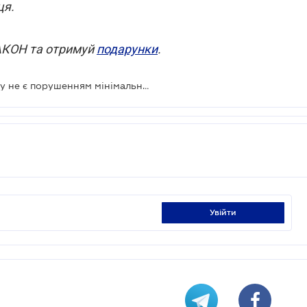
ця.
ЗАКОН та отримуй
подарунки
.
Невиплата компенсації за відпустку не є порушенням мінімальних гарантій в оплаті праці – суд
увійти