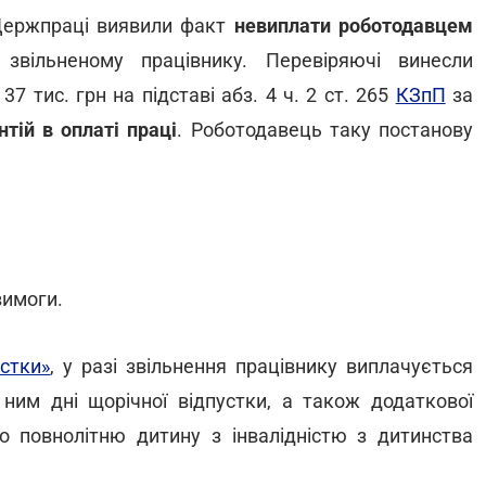
 Держпраці виявили факт
невиплати роботодавцем
звільненому працівнику. Перевіряючі винесли
7 тис. грн на підставі абз. 4 ч. 2 ст. 265
КЗпП
за
тій в оплаті праці
. Роботодавець таку постанову
вимоги.
стки»
, у разі звільнення працівнику виплачується
 ним дні щорічної відпустки, а також додаткової
бо повнолітню дитину з інвалідністю з дитинства