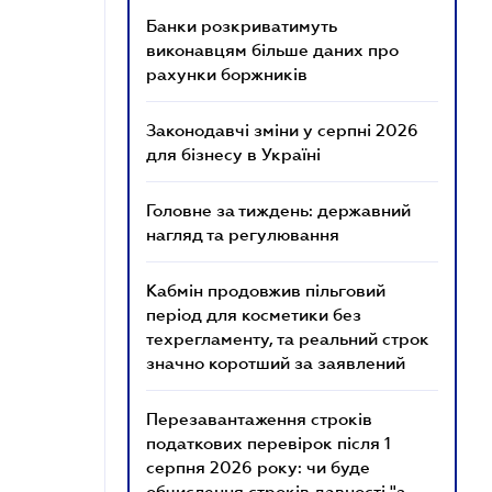
Банки розкриватимуть
виконавцям більше даних про
рахунки боржників
Законодавчі зміни у серпні 2026
для бізнесу в Україні
Головне за тиждень: державний
нагляд та регулювання
Кабмін продовжив пільговий
період для косметики без
техрегламенту, та реальний строк
значно коротший за заявлений
Перезавантаження строків
податкових перевірок після 1
серпня 2026 року: чи буде
обчислення строків давності "з