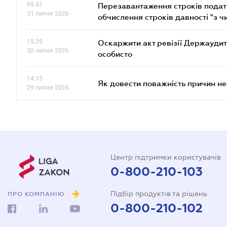
09.47
Перезавантаження строків податк
31 липня 2026
обчислення строків давності "з ч
15.29
Оскаржити акт ревізії Держаудит
30 липня 2026
особисто
14.15
Як довести поважність причин н
29 липня 2026
Центр підтримки користувачів
0-800-210-103
Підбір продуктів та рішень
ПРО КОМПАНІЮ
0-800-210-102