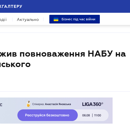
ХГАЛТЕРУ
одії
Актуально
Бізнес під час війни
ежив повноваження НАБУ на
йського