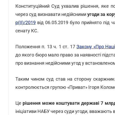
Конституційний Суд ухвалив рішення, яке 
через суд визнавати недійсними
угоди за ко
р(ІІ)/2019
від 06.05.2019 було прийнято під 
сенату КС.
Положення п. 13 ч. 1 ст. 17
Закону «Про Наці
до якого бюро мало право за наявності підст
про визнання недійсними угод у встановлено
Таким чином суд став на сторону скаржника
контролюється групою «Приват» Ігоря Колом
Це
рішення може коштувати державі 7 млрд
ініціативи НАБУ через суди угоди, вважають в 