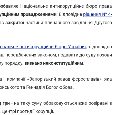
позбавляє Національне антикорупційне бюро права
рупційним провадженнями
. Відповідне
рішення № 4-
час
закритої
частини пленарного засідання Другого
ональне антикорупційне бюро України»
, відповідно
ав, передбачених законом, подавати до суду позови
му порядку,
визнано неконституційним
.
 - компанії «Запорізький завод феросплавів», яка
ойського та Геннадія Боголюбова.
 грн
- на таку суму обраховуються вже розірвані з
Центрі протидії корупції.