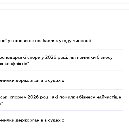
ої установи не позбавляє угоду чинності
осподарські спори у 2026 році: які помилки бізнесу
х конфліктів"
омилки держорганів в судах »
ькі спори у 2026 році: які помилки бізнесу найчастіше
в"
омилки держорганів в судах »