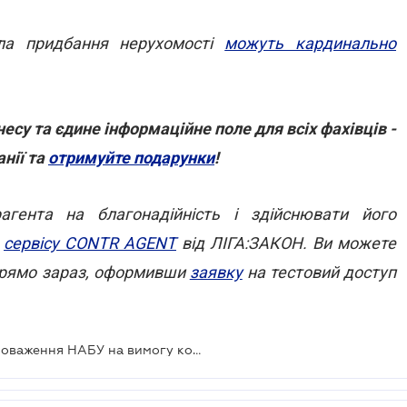
ла придбання нерухомості
можуть кардинально
есу та єдине інформаційне поле для всіх фахівців -
нії та
отримуйте подарунки
!
гента на благонадійність і здійснювати його
ю
сервісу CONTR AGENT
від ЛІГА:ЗАКОН. Ви можете
 прямо зараз, оформивши
заявку
на тестовий доступ
Конституційний суд обмежив повноваження НАБУ на вимогу компанії Коломойського