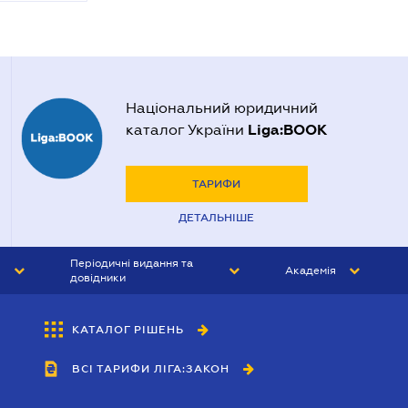
Національний юридичний
Liga:BOOK
каталог України
ТАРИФИ
ДЕТАЛЬНІШЕ
Періодичні видання та
Академія
довідники
ЮРИСТ&ЗАКОН
АКАДЕМІЯ ЛІГА:ЗАКОН
КАТАЛОГ РІШЕНЬ
БУХГАЛТЕР&ЗАКОН
ВСІ ТАРИФИ ЛІГА:ЗАКОН
ВІСНИК МСФЗ
ІНТЕРБУХ