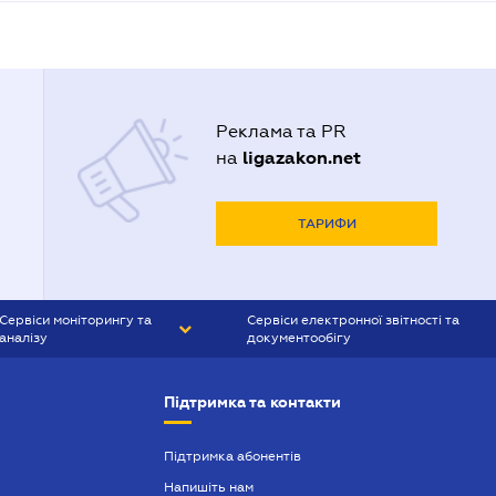
Реклама та PR
ligazakon.net
на
ТАРИФИ
Сервіси моніторингу та
Сервіси електронної звітності та
аналізу
документообігу
CONTR AGENT
Liga:REPORT
Підтримка та контакти
SMS-МАЯК
VERDICTUM
Підтримка абонентів
Напишіть нам
SEMANTRUM