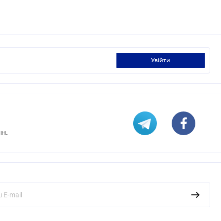
увійти
н.