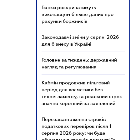
Банки розкриватимуть
виконавцям більше даних про
рахунки боржників
Законодавчі зміни у серпні 2026
для бізнесу в Україні
Головне за тиждень: державний
нагляд та регулювання
Кабмін продовжив пільговий
період для косметики без
техрегламенту, та реальний строк
значно коротший за заявлений
Перезавантаження строків
податкових перевірок після 1
серпня 2026 року: чи буде
обчислення строків давності "з