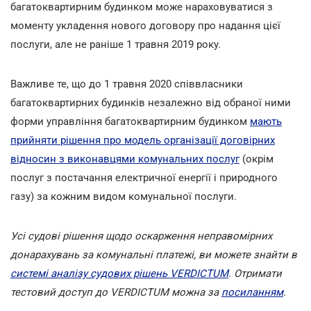
багатоквартирним будинком може нараховуватися з
моменту укладення нового договору про надання цієї
послуги, але не раніше 1 травня 2019 року.
Важливе те, що до 1 травня 2020 співвласники
багатоквартирних будинків незалежно від обраної ними
форми управління багатоквартирним будинком
мають
прийняти рішення про модель організації договірних
відносин з виконавцями комунальних послуг
(окрім
послуг з постачання електричної енергії і природного
газу) за кожним видом комунальної послуги.
Усі судові рішення щодо оскарження неправомірних
донарахувань за комунальні платежі, ви можете знайти в
системі аналізу судових рішень VERDICTUM
. Отримати
тестовий доступ до VERDICTUM можна за
посиланням
.