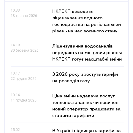
10.33
НКРЕКП виводить
18 травня 2026
ліцензування водного
господарства на регіональний
рівень на час воєнного стану
14.19
Ліцензування водоканалів
30 березня 2026
передають на місцевий рівень:
НКРЕКП готує масштабні зміни
10.17
З 2026 року зростуть тарифи
22 грудня 2025
на розподіл газу
10.14
Ціна зміни надавача послуг
11 грудня 2025
теплопостачання: чи повинен
новий оператор працювати за
старими тарифами
15.02
В Україні підвищать тарифи на