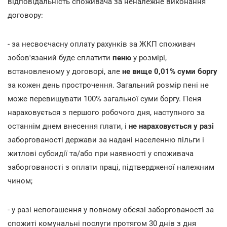
відповідальність споживача за неналежне виконання
договору:
- за несвоєчасну оплату рахунків за ЖКП споживач
зобов'язаний буде сплатити
пеню
у розмірі,
встановленому у договорі, але
не вище 0,01% суми боргу
за кожен день прострочення. Загальний розмір пені не
може перевищувати 100% загальної суми боргу. Пеня
нараховується з першого робочого дня, наступного за
останнім днем внесення плати, і
не нараховується у разі
заборгованості держави за надані населенню пільги і
житлові субсидії та/або при наявності у споживача
заборгованості з оплати праці, підтвердженої належним
чином;
- у разі непогашення у повному обсязі заборгованості за
спожиті комунальні послуги протягом 30 днів з дня