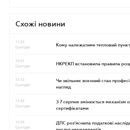
Схожі новини
17.05
Кому належатиме тепловий пункт
Сьогодні
16.01
НКРЕКП встановила правила розра
Сьогодні
15.10
Чи звільняє воєнний стан профес
Сьогодні
нагляд
13.40
З 7 серпня змінюється механізм 
Сьогодні
сертифікатами
12.09
ДПС роз'яснила податкові наслід
Сьогодні
послуг нерезидентів