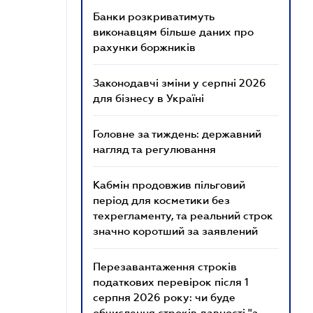
Банки розкриватимуть
виконавцям більше даних про
рахунки боржників
Законодавчі зміни у серпні 2026
для бізнесу в Україні
Головне за тиждень: державний
нагляд та регулювання
Кабмін продовжив пільговий
період для косметики без
техрегламенту, та реальний строк
значно коротший за заявлений
Перезавантаження строків
податкових перевірок після 1
серпня 2026 року: чи буде
обчислення строків давності "з