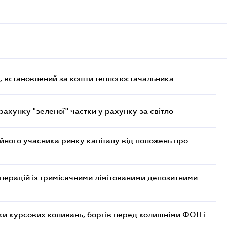
, встановлений за кошти теплопостачальника
хунку "зеленої" частки у рахунку за світло
ійного учасника ринку капіталу від положень про
операцій із тримісячними лімітованими депозитними
ки курсових коливань, боргів перед колишніми ФОП і