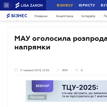
БІЗНЕСУ
ЮРИСТУ
БУ
БІЗНЕС
Новини
Аналітика
Інтерв'ю
П
МАУ оголосила розпродаж
напрямки
11 червня 2019, 12:55
894
0
Реклама