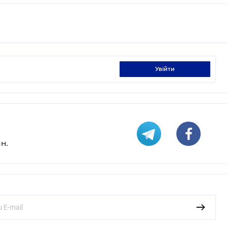
увійти
н.