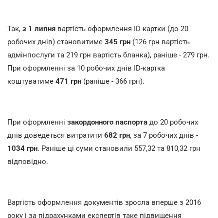
Так,
з 1 липня
вартість оформлення ID-картки (до 20
робочих днів) становитиме
345 грн
(126 грн вартість
адмінпослуги та 219 грн вартість бланка), раніше - 279 грн.
При оформленні за 10 робочих днів ID-картка
коштуватиме
471 грн
(раніше - 366 грн).
При оформленні
закордонного паспорта
до 20 робочих
днів доведеться витратити
682 грн
, за 7 робочих днів -
1034 грн
. Раніше ці суми становили 557,32 та 810,32 грн
відповідно.
Вартість оформлення документів зросла вперше з 2016
року і за підрахунками експертів таке підвищення