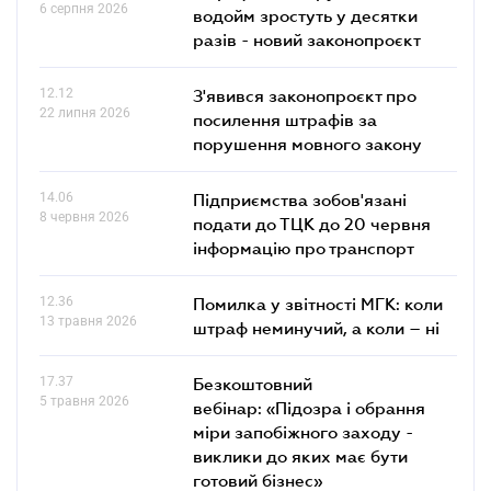
6 серпня 2026
водойм зростуть у десятки
разів - новий законопроєкт
12.12
З'явився законопроєкт про
22 липня 2026
посилення штрафів за
порушення мовного закону
14.06
Підприємства зобов'язані
8 червня 2026
подати до ТЦК до 20 червня
інформацію про транспорт
12.36
Помилка у звітності МГК: коли
13 травня 2026
штраф неминучий, а коли – ні
17.37
Безкоштовний
5 травня 2026
вебінар: «Підозра і обрання
міри запобіжного заходу -
виклики до яких має бути
готовий бізнес»