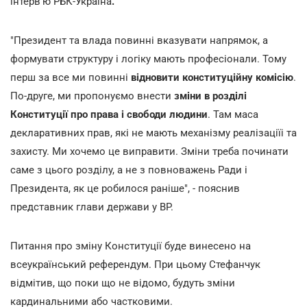
інтерв'ю РБК-Україна
.
"Президент та влада повинні вказувати напрямок, а
формувати структуру і логіку мають професіонали. Тому
перш за все ми повинні
відновити конституційну комісію
.
По-друге, ми пропонуємо внести
зміни в розділі
Конституції про права і свободи людини
. Там маса
декларативних прав, які не мають механізму реалізаціїі та
захисту. Ми хочемо це виправити. Зміни треба починати
саме з цього розділу, а не з повноважень Ради і
Президента, як це робилося раніше", - пояснив
представник глави держави у ВР.
Питання про зміну Конституції буде винесено на
всеукраїнський референдум. При цьому Стефанчук
відмітив, що поки що не відомо, будуть зміни
кардинальними або частковими.