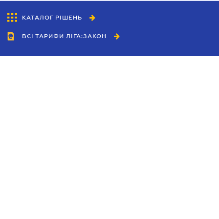
КАТАЛОГ РІШЕНЬ
ВСІ ТАРИФИ ЛІГА:ЗАКОН
Співробітництво
Агенти
Дилери
Політика конфіденційності
Умови використання сайту
Реклама
Блог
Новини компанії
Керівництва
Каталоги компаній
Теми в центрі уваги