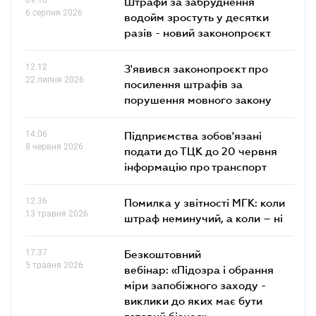
Штрафи за забруднення
6 серпня 2026
водойм зростуть у десятки
разів - новий законопроєкт
12.12
З'явився законопроєкт про
22 липня 2026
посилення штрафів за
порушення мовного закону
14.06
Підприємства зобов'язані
8 червня 2026
подати до ТЦК до 20 червня
інформацію про транспорт
12.36
Помилка у звітності МГК: коли
13 травня 2026
штраф неминучий, а коли – ні
17.37
Безкоштовний
5 травня 2026
вебінар: «Підозра і обрання
міри запобіжного заходу -
виклики до яких має бути
готовий бізнес»