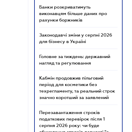
Банки розкриватимуть
виконавцям більше даних про
рахунки боржників
Законодавчі зміни у серпні 2026
для бізнесу в Україні
Головне за тиждень: державний
нагляд та регулювання
Кабмін продовжив пільговий
період для косметики без
техрегламенту, та реальний строк
значно коротший за заявлений
Перезавантаження строків
податкових перевірок після 1
серпня 2026 року: чи буде
обчислення строків давності "з