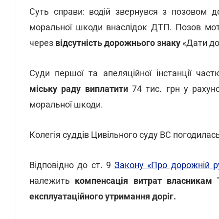
Суть справи: водій звернувся з позовом д
моральної шкоди внаслідок ДТП. Позов мот
через
відсутність дорожнього знаку
«Дати до
Суди першої та апеляційної інстанції час
міську раду виплатити
74 тис. грн у рахун
моральної шкоди.
Колегія суддів Цивільного суду ВС погодилас
Відповідно до ст. 9
Закону «Про дорожній р
належить
компенсація витрат власникам 
експлуатаційного утримання доріг.