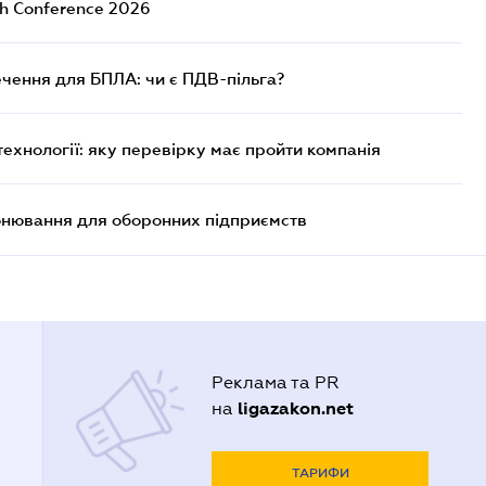
ch Conference 2026
чення для БПЛА: чи є ПДВ-пільга?
технології: яку перевірку має пройти компанія
онювання для оборонних підприємств
Реклама та PR
ligazakon.net
на
ТАРИФИ