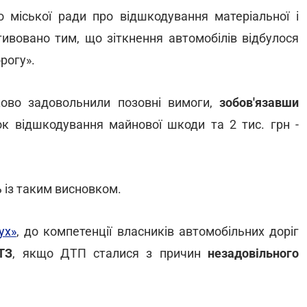
о міської ради про відшкодування матеріальної і
ивовано тим, що зіткнення автомобілів відбулося
рогу».
тково задовольнили позовні вимоги,
зобов'язавши
ок відшкодування майнової шкоди та 2 тис. грн -
ь із таким висновком.
ух»
, до компетенції власників автомобільних доріг
ТЗ
, якщо ДТП сталися з причин
незадовільного