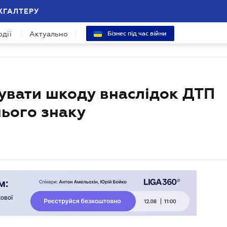
ХГАЛТЕРУ
одії
Актуально
Бізнес під час війни
дувати шкоду внаслідок ДТП
нього знаку