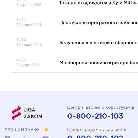
15 серпня відбудеться Kyiv Milte
3 серпня 2026
16.17
Постачання програмного забезпе
28 липня 2026
15.12
Залучення інвестицій в оборонні 
16 липня 2026
09.07
Міноборони оновило критерії бр
9 липня 2026
Центр підтримки користувачів
0-800-210-103
Підбір продуктів та рішень
ПРО КОМПАНІЮ