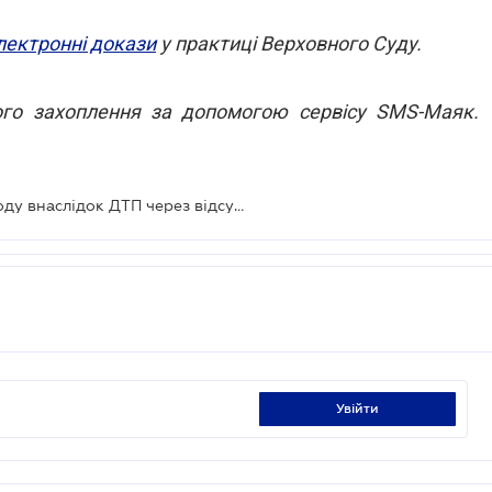
лектронні докази
у практиці Верховного Суду.
ого захоплення за допомогою сервісу SMS-Маяк.
Міська рада має відшкодувати шкоду внаслідок ДТП через відсутність дорожнього знаку
увійти