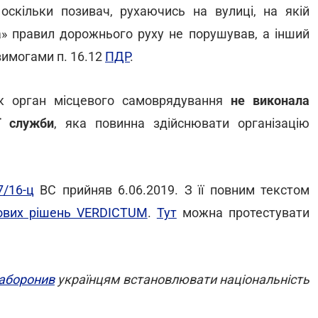
скільки позивач, рухаючись на вулиці, на якій
а» правил дорожнього руху не порушував, а інший
вимогами п. 16.12
ПДР
.
к орган місцевого самоврядування
не виконала
ї служби
, яка повинна здійснювати організацію
/16-ц
ВС прийняв 6.06.2019. З її повним текстом
дових рішень VERDICTUM
.
Тут
можна протестувати
аборонив
українцям встановлювати національність