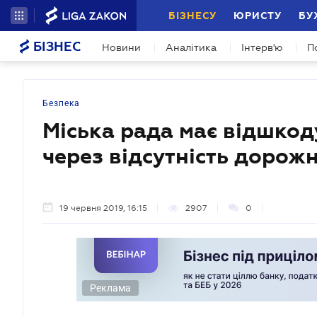
БІЗНЕСУ
ЮРИСТУ
БУ
БІЗНЕС
Новини
Аналітика
Інтерв'ю
П
Безпека
Міська рада має відшко
через відсутність дорож
19 червня 2019, 16:15
2907
0
Реклама