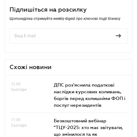
Підпишіться на розсилку
Щопонеділка отримуйте weekly-digest про ключові події бізнесу
Схожі новини
12.09
ДПС роз'яснила податкові
Сьогодні
наслідки курсових коливань,
боргів перед колишніми ФОП і
послуг нерезидентів
11.05
Безкоштовний вебінар
Сьогодні
"ТЦУ-2025: хто має звітувати,
що змінилося та як