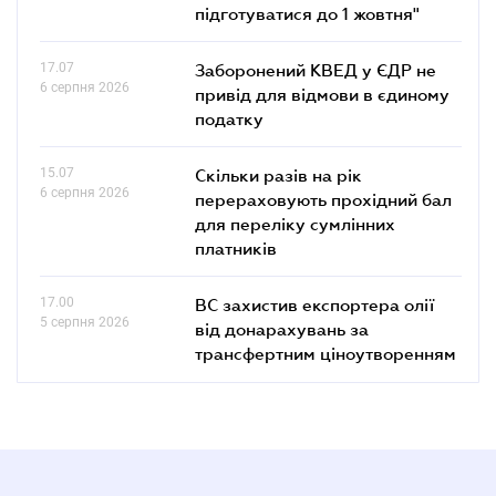
підготуватися до 1 жовтня"
17.07
Заборонений КВЕД у ЄДР не
6 серпня 2026
привід для відмови в єдиному
податку
15.07
Скільки разів на рік
6 серпня 2026
перераховують прохідний бал
для переліку сумлінних
платників
17.00
ВС захистив експортера олії
5 серпня 2026
від донарахувань за
трансфертним ціноутворенням