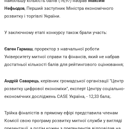
найбільшу кількість балів (16,97) набрав
Максим
Нефьодов
,
Перший заступник Міністра економічного
розвитку і торгівлі України.
У заключному етапі конкурсу також брали участь:
Євген Гармаш
, проректор з навчальної роботи
Університету митної справи та фінансів, який не набрав
достатньої кількості балів для рейтингового оцінювання;
Андрій Саварець
, керівник громадської організації "Центр
розвитку цифрової економіки", експерт Центру соціально-
економічних досліджень CASE Україна, - 12,33 бала;.
Трійка фіналістів в прямому ефірі представила членам
Комісії свою програму розвитку митної служби у вигляді
презентації, а потім кожен з претендентів відповідав на