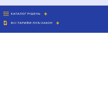
КАТАЛОГ РІШЕНЬ
ВСІ ТАРИФИ ЛІГА:ЗАКОН
Співробітництво
Агенти
Дилери
Політика конфіденційності
Умови використання сайту
Реклама
Блог
Новини компанії
Керівництва
Каталоги компаній