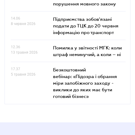
порушення мовного закону
14.06
Підприємства зобов'язані
8 червня 2026
подати до ТЦК до 20 червня
інформацію про транспорт
12.36
Помилка у звітності МГК: коли
13 травня 2026
штраф неминучий, а коли – ні
17.37
Безкоштовний
5 травня 2026
вебінар: «Підозра і обрання
міри запобіжного заходу -
виклики до яких має бути
готовий бізнес»