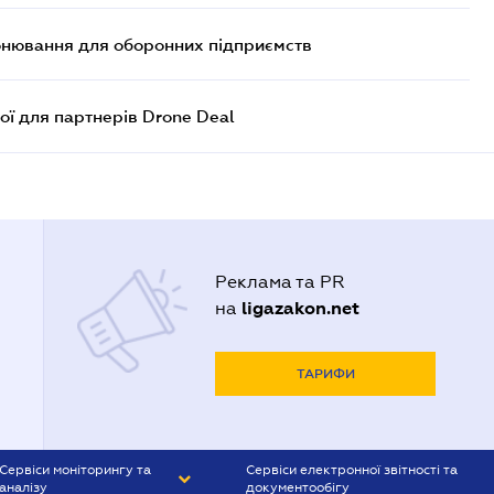
онювання для оборонних підприємств
ої для партнерів Drone Deal
Реклама та PR
ligazakon.net
на
ТАРИФИ
Сервіси моніторингу та
Сервіси електронної звітності та
аналізу
документообігу