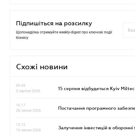
Підпишіться на розсилку
Щопонеділка отримуйте weekly-digest про ключові події
бізнесу
Схожі новини
09.45
15 серпня відбудеться Kyiv Milte
3 серпня 2026
16.17
Постачання програмного забезпе
28 липня 2026
15.12
Залучення інвестицій в оборонні 
16 липня 2026