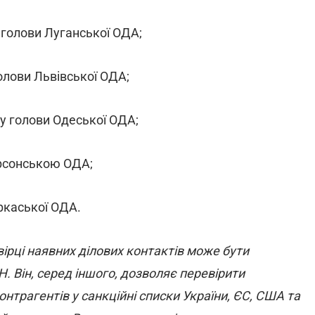
голови Луганської ОДА;
лови Львівської ОДА;
у голови Одеської ОДА;
ерсонською ОДА;
ркаської ОДА.
вірці наявних ділових контактів може бути
. Він, серед іншого, дозволяє перевірити
трагентів у санкційні списки України, ЄС, США та