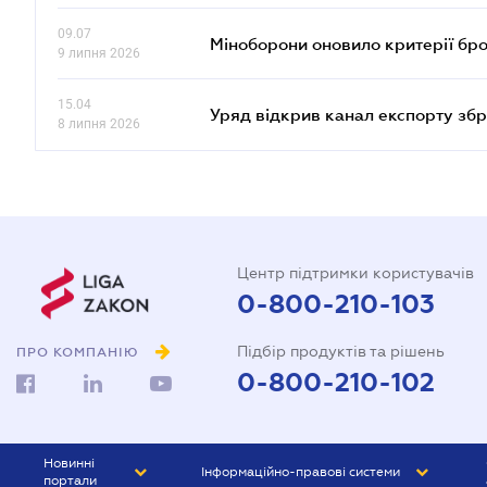
09.07
Міноборони оновило критерії бр
9 липня 2026
15.04
Уряд відкрив канал експорту збр
8 липня 2026
Центр підтримки користувачів
0-800-210-103
Підбір продуктів та рішень
ПРО КОМПАНІЮ
0-800-210-102
Новинні
Інформаційно-правові системи
портали