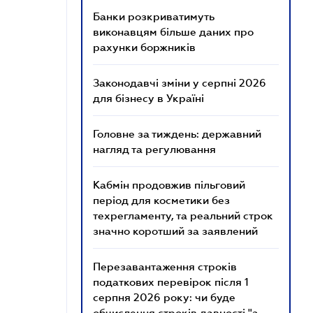
Банки розкриватимуть
виконавцям більше даних про
рахунки боржників
Законодавчі зміни у серпні 2026
для бізнесу в Україні
Головне за тиждень: державний
нагляд та регулювання
Кабмін продовжив пільговий
період для косметики без
техрегламенту, та реальний строк
значно коротший за заявлений
Перезавантаження строків
податкових перевірок після 1
серпня 2026 року: чи буде
обчислення строків давності "з