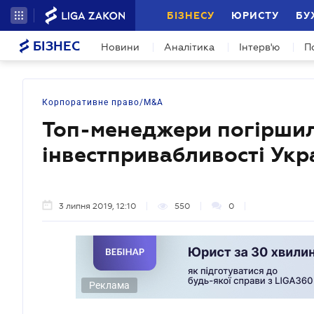
БІЗНЕСУ
ЮРИСТУ
БУ
БІЗНЕС
Новини
Аналітика
Інтерв'ю
П
Корпоративне право/M&A
Топ-менеджери погіршил
інвестпривабливості Укр
3 липня 2019, 12:10
550
0
Реклама