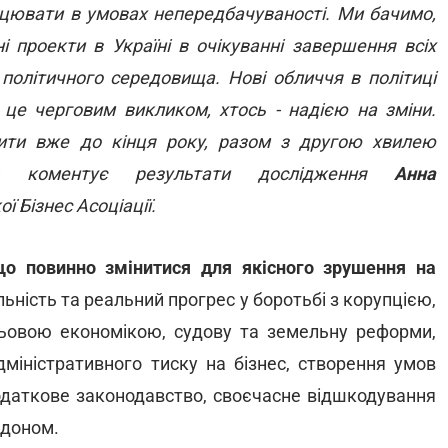
ацювати в умовах непередбачуваності. Ми бачимо,
і проекти в Україні в очікуванні завершення всіх
політичного середовища. Нові обличчя в політиці
це черговим викликом, хтось - надією на зміни.
ти вже до кінця року, разом з другою хвилею
- коментує результати дослідження
Анна
 Бізнес Асоціації.
що повинно змінитися для якісного зрушення на
ьність та реальний прогрес у боротьбі з корупцією,
ьовою економікою, судову та земельну реформи,
міністративного тиску на бізнес, створення умов
податкове законодавство, своєчасне відшкодування
рдоном.