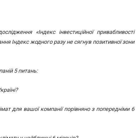
ослідження «Індекс інвестиційної привабливості
ання Індекс жодного разу не сягнув позитивної зони
аній 5 питань:
країні?
імат для вашої компанії порівняно з попередніми 6
клімату у найближчі 6 місяців?