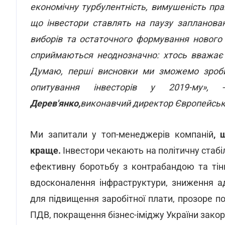
економічну турбулентність, вимушеність пр
що інвестори ставлять на паузу запланован
виборів та остаточного формування нового 
сприймаються неоднозначно: хтось вважає 
Думаю, перші висновки ми зможемо зроби
опитування інвесторів у 2019-му», 
Дерев'янко,
виконавчий директор Європейської
Ми запитали у топ-менеджерів компаній
, 
краще.
Інвестори чекають на політичну стабіл
ефективну боротьбу з контрабандою та тін
вдосконалення інфраструктури, зниження ад
для підвищення заробітної плати, прозоре 
ПДВ, покращення бізнес-іміджу України зако