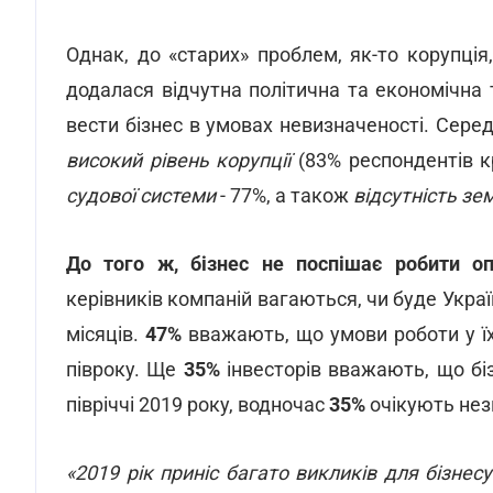
Однак, до «старих» проблем, як-то корупція,
додалася відчутна політична та економічна 
вести бізнес в умовах невизначеності. Сере
високий рівень корупції
(83% респондентів к
судової системи
- 77%, а також
відсутність з
До того ж, бізнес не поспішає робити оп
керівників компаній вагаються, чи буде Укра
місяців.
47%
вважають, що умови роботи у їхн
півроку. Ще
35%
інвесторів вважають, що бі
півріччі 2019 року, водночас
35%
очікують нез
«2019 рік приніс багато викликів для бізнес