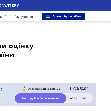
ХГАЛТЕРУ
одії
Актуально
Бізнес під час війни
и оцінку
аїни