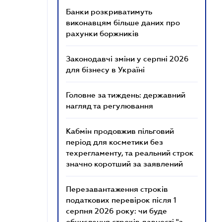
Банки розкриватимуть
виконавцям більше даних про
рахунки боржників
Законодавчі зміни у серпні 2026
для бізнесу в Україні
Головне за тиждень: державний
нагляд та регулювання
Кабмін продовжив пільговий
період для косметики без
техрегламенту, та реальний строк
значно коротший за заявлений
Перезавантаження строків
податкових перевірок після 1
серпня 2026 року: чи буде
обчислення строків давності "з