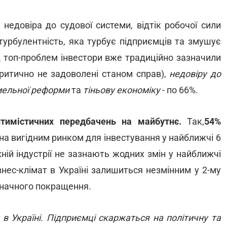
 недовіра до судової системи, відтік робочої сили
турбулентність, яка турбує підприємців та змушує
д топ-проблем інвестори вже традиційно зазначили
ритично не задоволені станом справ),
недовіру до
емельної реформи
та
тіньову економіку
- по 66%.
тимістичних передбачень на майбутнє.
Так,
54%
їна вигідним ринком для інвестування у найближчі 6
ій індустрії не зазнають жодних змін у найближчі
знес-клімат в Україні залишиться незмінним у 2-му
начного покращення.
у в Україні. Підприємці скаржаться на політичну та